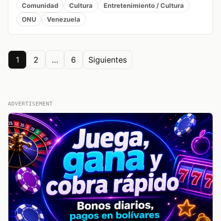
Comunidad
Cultura
Entretenimiento / Cultura
ONU
Venezuela
Posts
1
2
…
6
Siguientes
pagination
ADVERTISEMENT