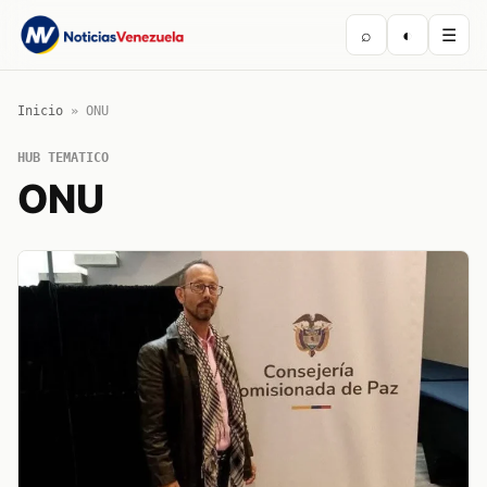
⌕
◐
☰
Inicio
»
ONU
HUB TEMATICO
ONU