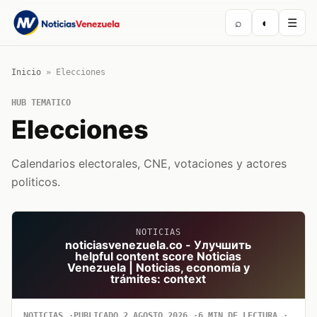
⌕
◐
☰
Inicio
»
Elecciones
HUB TEMATICO
Elecciones
Calendarios electorales, CNE, votaciones y actores
politicos.
NOTICIAS
noticiasvenezuela.co - Улучшить
helpful content score Noticias
Venezuela | Noticias, economía y
trámites: context
NOTICIAS
PUBLICADO 2 AGOSTO 2026
6 MIN DE LECTURA