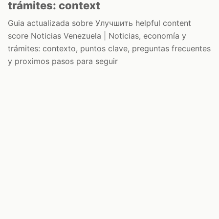
trámites: context
Guia actualizada sobre Улучшить helpful content
score Noticias Venezuela | Noticias, economía y
trámites: contexto, puntos clave, preguntas frecuentes
y proximos pasos para seguir
Inicio
Wiki
Guias
Datos
Eventos
En vivo
Verificacion
Cronologias
Documentos
Briefs
Resenas
Contacto