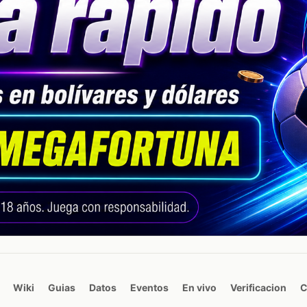
Wiki
Guias
Datos
Eventos
En vivo
Verificacion
C