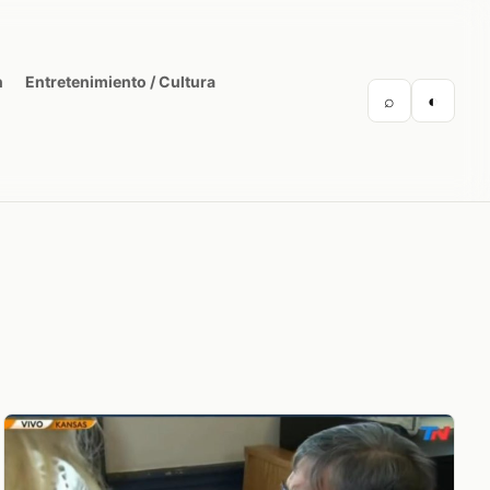
n
Entretenimiento / Cultura
⌕
◐