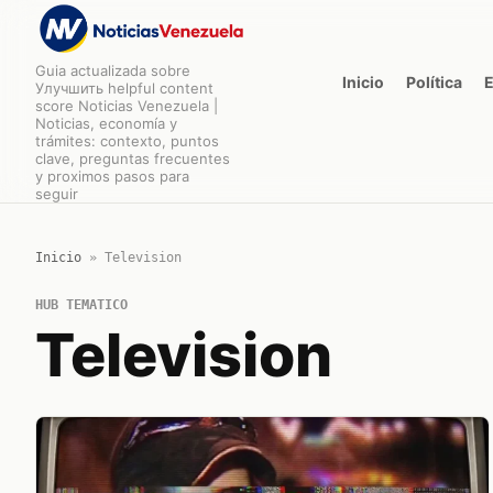
Guia actualizada sobre
Inicio
Política
Улучшить helpful content
score Noticias Venezuela |
Noticias, economía y
trámites: contexto, puntos
clave, preguntas frecuentes
y proximos pasos para
seguir
Inicio
»
Television
HUB TEMATICO
Television