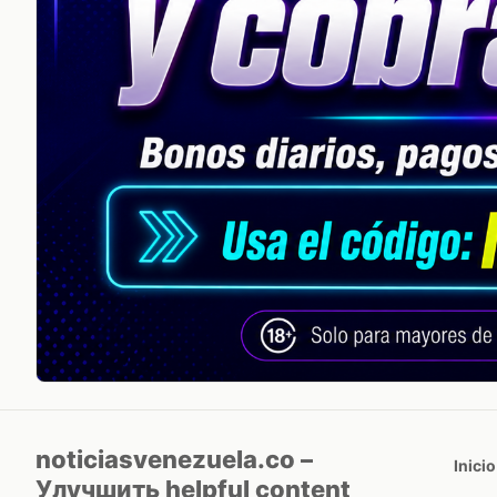
noticiasvenezuela.co –
Inicio
Улучшить helpful content