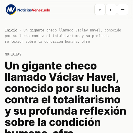
⌕
◐
☰
Inicio
»
Un gigante checo llamado Václav Havel, conocido
por su lucha contra el totalitarismo y su profunda
reflexión sobre la condición humana, ofre
NOTICIAS
Un gigante checo
llamado Václav Havel,
conocido por su lucha
contra el totalitarismo
y su profunda reflexión
sobre la condición