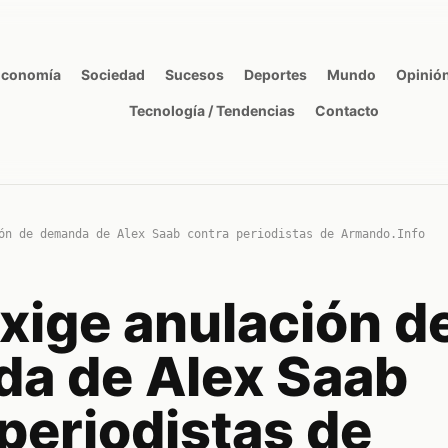
Economía
Sociedad
Sucesos
Deportes
Mundo
Opinió
Tecnología / Tendencias
Contacto
ón de demanda de Alex Saab contra periodistas de Armando.Info
xige anulación d
a de Alex Saab
periodistas de