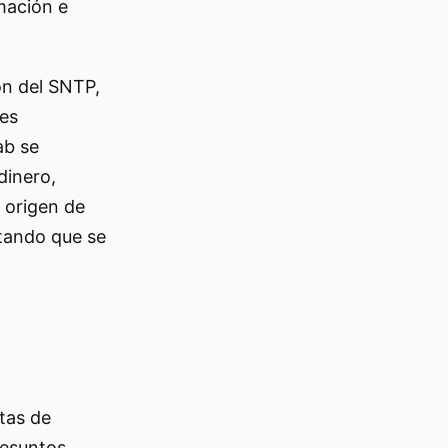
mación e
ón del SNTP,
des
ab se
dinero,
l origen de
tando que se
stas de
resuntos