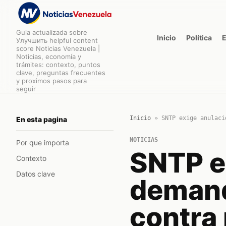
Guia actualizada sobre
Inicio
Política
Улучшить helpful content
score Noticias Venezuela |
Noticias, economía y
trámites: contexto, puntos
clave, preguntas frecuentes
y proximos pasos para
seguir
Inicio
»
SNTP exige anulaci
En esta pagina
NOTICIAS
Por que importa
SNTP e
Contexto
Datos clave
demand
contra 