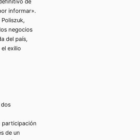
definitivo de
 por informar».
 Poliszuk,
los negocios
a del país,
l exilio
 dos
 participación
és de un