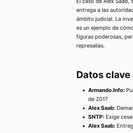
El caso de Alex Saab, 
entrega a las autorida
ámbito judicial. La in
es un ejemplo de cómo
figuras poderosas, pe
represalias.
Datos clave
Armando.Info:
Pub
de 2017
Alex Saab:
Demand
SNTP:
Exige cese 
Alex Saab:
Entreg