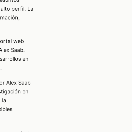
lto perfil. La
rmación,
portal web
Alex Saab.
sarrollos en
.
por Alex Saab
stigación en
 la
ibles