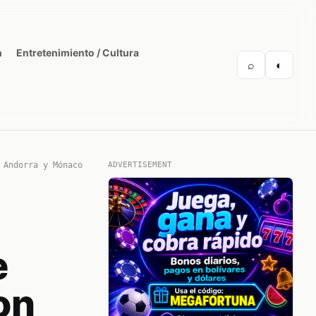
n
Entretenimiento / Cultura
⌕
◐
 Andorra y Mónaco
ADVERTISEMENT
e
on