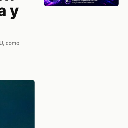
a y
NU, como