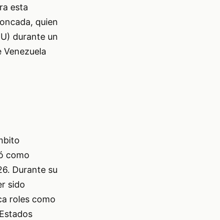
ra esta
Moncada, quien
U) durante un
e Venezuela
mbito
ió como
6. Durante su
r sido
rca roles como
 Estados