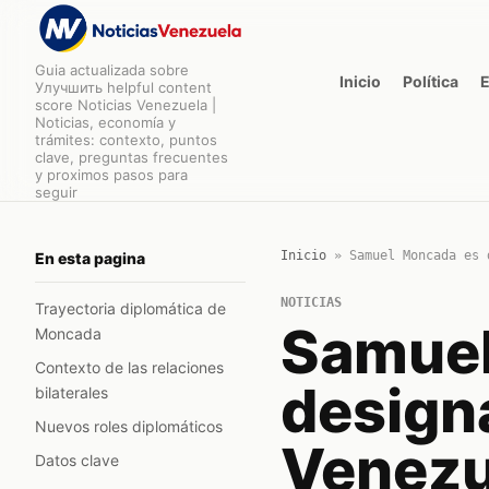
Guia actualizada sobre
Inicio
Política
Улучшить helpful content
score Noticias Venezuela |
Noticias, economía y
trámites: contexto, puntos
clave, preguntas frecuentes
y proximos pasos para
seguir
Inicio
»
Samuel Moncada es 
En esta pagina
NOTICIAS
Trayectoria diplomática de
Samuel
Moncada
Contexto de las relaciones
design
bilaterales
Nuevos roles diplomáticos
Venezu
Datos clave