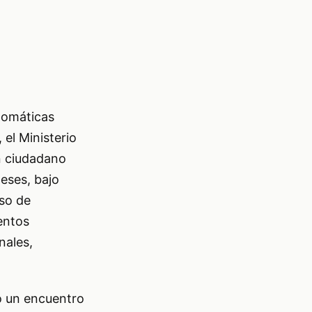
lomáticas
el Ministerio
un ciudadano
eses, bajo
eso de
entos
nales,
o un encuentro