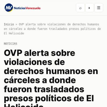
⌕
◐
☰
Inicio
»
OVP alerta sobre violaciones de derechos humanos
en cárceles a donde fueron trasladados presos políticos de
El Helicoide
NOTICIAS
OVP alerta sobre
violaciones de
derechos humanos en
cárceles a donde
fueron trasladados
presos políticos de El