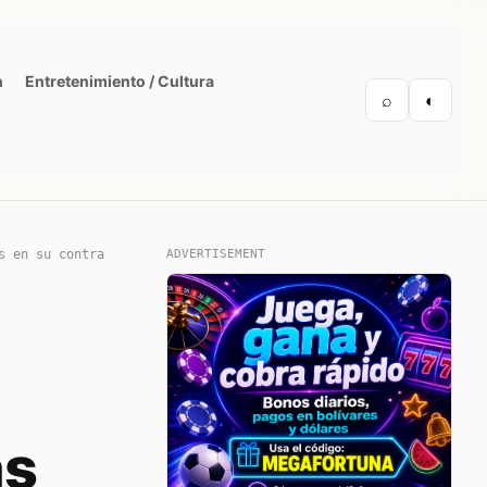
n
Entretenimiento / Cultura
⌕
◐
s en su contra
ADVERTISEMENT
as