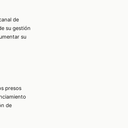
canal de
de su gestión
cumentar su
os presos
unciamiento
ón de