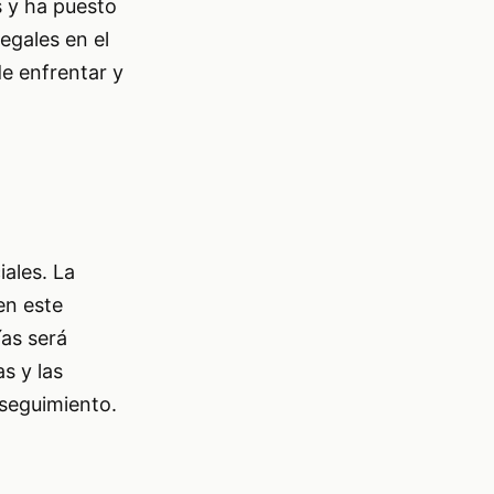
s y ha puesto
legales en el
de enfrentar y
iales. La
en este
ías será
s y las
 seguimiento.