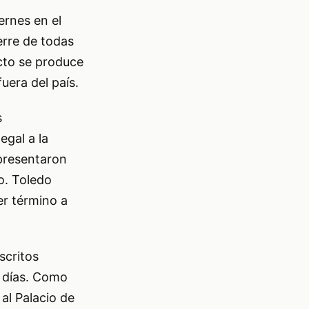
ernes en el
erre de todas
acto se produce
uera del país.
s
egal a la
 presentaron
so. Toledo
er término a
scritos
 días. Como
l Palacio de