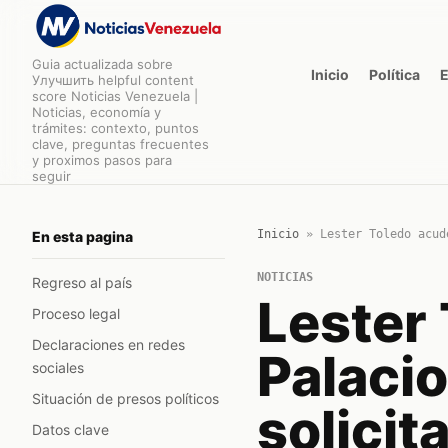
Guia actualizada sobre
Inicio
Política
Улучшить helpful content
score Noticias Venezuela |
Noticias, economía y
trámites: contexto, puntos
clave, preguntas frecuentes
y proximos pasos para
seguir
Inicio
»
Lester Toledo acud
En esta pagina
NOTICIAS
Regreso al país
Lester 
Proceso legal
Declaraciones en redes
Palacio
sociales
Situación de presos políticos
solicit
Datos clave