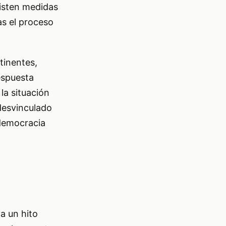
xisten medidas
as el proceso
tinentes,
espuesta
 la situación
desvinculado
 democracia
a un hito