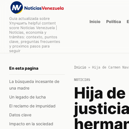
Guia actualizada sobre
Inicio
Política
Улучшить helpful content
score Noticias Venezuela |
Noticias, economía y
trámites: contexto, puntos
clave, preguntas frecuentes
y proximos pasos para
seguir
Inicio
»
Hija de Carmen Nav
En esta pagina
NOTICIAS
La búsqueda incesante de
Hija d
una madre
Un legado de lucha
justici
El reclamo de impunidad
Datos clave
herman
Impacto en la sociedad