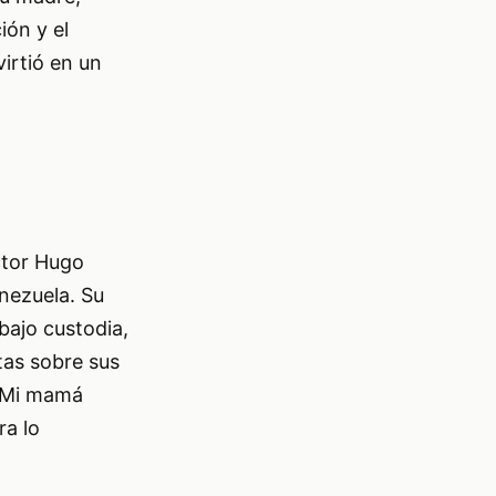
ión y el
irtió en un
ctor Hugo
enezuela. Su
bajo custodia,
tas sobre sus
 «Mi mamá
ra lo