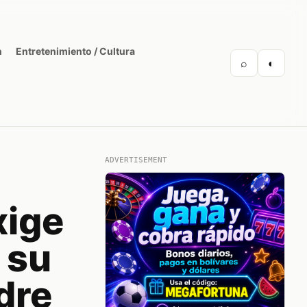
n
Entretenimiento / Cultura
⌕
◐
ADVERTISEMENT
xige
 su
dre