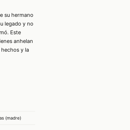
 de su hermano
su legado y no
rmó. Este
uienes anhelan
s hechos y la
as (madre)