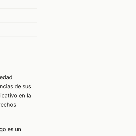
iedad
ancias de sus
icativo en la
erechos
ugo es un