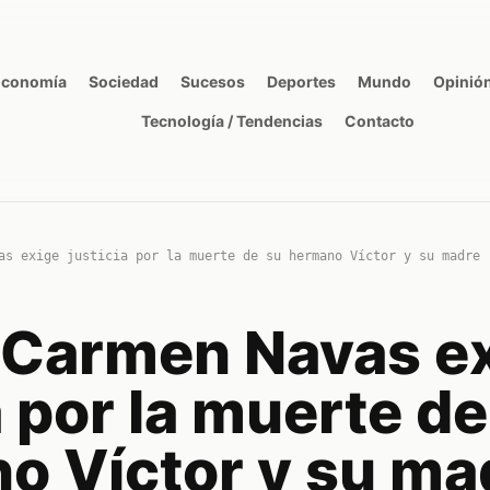
Economía
Sociedad
Sucesos
Deportes
Mundo
Opinió
Tecnología / Tendencias
Contacto
as exige justicia por la muerte de su hermano Víctor y su madre
e Carmen Navas e
a por la muerte de
o Víctor y su ma