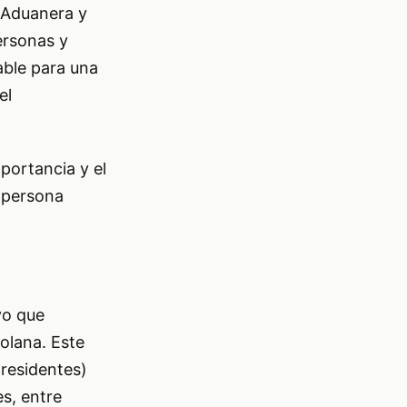
n Aduanera y
ersonas y
able para una
el
portancia y el
 persona
vo que
zolana. Este
 residentes)
s, entre