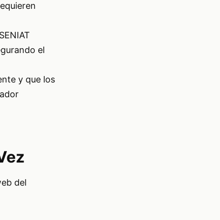
requieren
l SENIAT
egurando el
nte y que los
eador
 Vez
web del