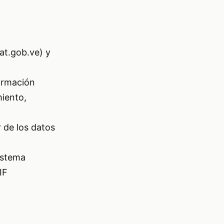
iat.gob.ve) y
formación
miento,
r de los datos
sistema
IF