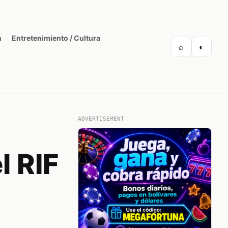
n
Entretenimiento / Cultura
⌕
◐
ADVERTISEMENT
l RIF