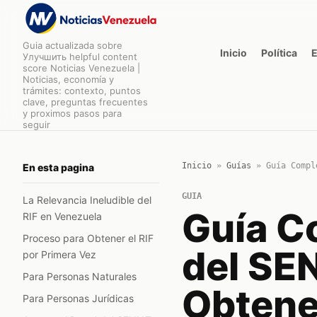
Guia actualizada sobre
Inicio
Política
Улучшить helpful content
score Noticias Venezuela |
Noticias, economía y
trámites: contexto, puntos
clave, preguntas frecuentes
y proximos pasos para
seguir
Inicio
»
Guías
»
Guía Compl
En esta pagina
GUIA
La Relevancia Ineludible del
Guía Co
RIF en Venezuela
Proceso para Obtener el RIF
del SE
por Primera Vez
Para Personas Naturales
Obtene
Para Personas Jurídicas