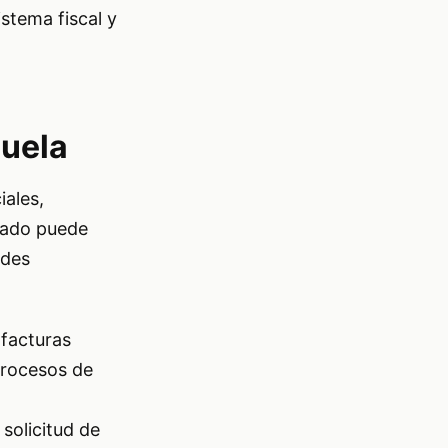
stema fiscal y
zuela
iales,
izado puede
ades
 facturas
 procesos de
solicitud de