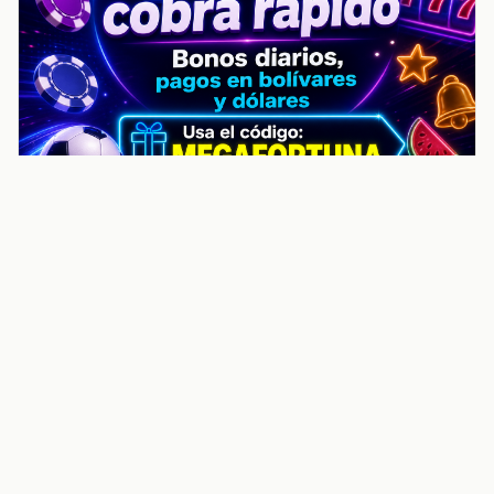
noticiasvenezuela.co – Улучшить
helpful content score Noticias
Venezuela | Noticias, economía y
trámites: context
Guia actualizada sobre Улучшить helpful content
score Noticias Venezuela | Noticias, economía y
trámites: contexto, puntos clave, preguntas frecuentes