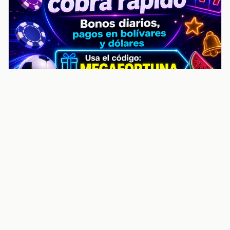
noticiasvenezuela.co – Улучшить
helpful content score Noticias
Venezuela | Noticias, economía y
trámites: context
Guia actualizada sobre Улучшить helpful content
score Noticias Venezuela | Noticias, economía y
trámites: contexto, puntos clave, preguntas frecuentes