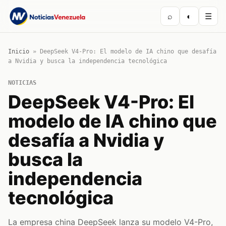
⌕
◐
☰
Inicio
»
DeepSeek V4-Pro: El modelo de IA chino que desafía
a Nvidia y busca la independencia tecnológica
NOTICIAS
DeepSeek V4-Pro: El
modelo de IA chino que
desafía a Nvidia y
busca la
independencia
tecnológica
La empresa china DeepSeek lanza su modelo V4-Pro,