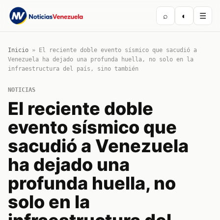
⌕
◐
☰
Inicio
»
El reciente doble evento sísmico que sacudió a
Venezuela ha dejado una profunda huella, no solo en la
infraestructura del país, sino también
NOTICIAS
El reciente doble
evento sísmico que
sacudió a Venezuela
ha dejado una
profunda huella, no
solo en la