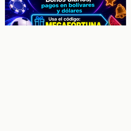
noticiasvenezuela.co – Улучшить
helpful content score Noticias
Venezuela | Noticias, economía y
trámites: context
Guia actualizada sobre Улучшить helpful content
score Noticias Venezuela | Noticias, economía y
trámites: contexto, puntos clave, preguntas frecuentes
y proximos pasos para seguir