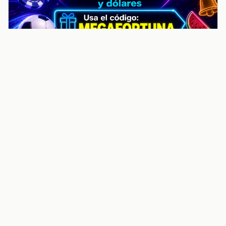
noticiasvenezuela.co – Улучшить
helpful content score Noticias
Venezuela | Noticias, economía y
trámites: context
Guia actualizada sobre Улучшить helpful content
score Noticias Venezuela | Noticias, economía y
trámites: contexto, puntos clave, preguntas frecuentes
y proximos pasos para seguir
Inicio
Wiki