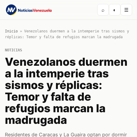
⌕
◐
☰
Inicio
»
Venezolanos duermen a la intemperie tras sismos y
réplicas: Temor y falta de refugios marcan la madrugada
NOTICIAS
Venezolanos duermen
a la intemperie tras
sismos y réplicas:
Temor y falta de
refugios marcan la
madrugada
Residentes de Caracas y La Guaira optan por dormir