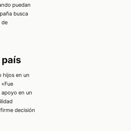
cuando puedan
mpaña busca
 de
 país
 hijos en un
. «Fue
de apoyo en un
ilidad
firme decisión