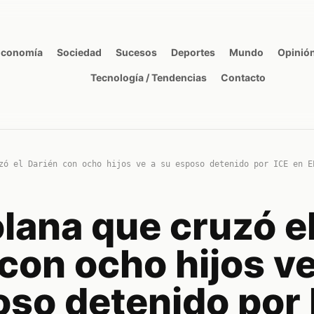
Economía
Sociedad
Sucesos
Deportes
Mundo
Opinió
Tecnología / Tendencias
Contacto
zó el Darién con ocho hijos ve a su esposo detenido por ICE en E
lana que cruzó e
con ocho hijos ve
oso detenido por 