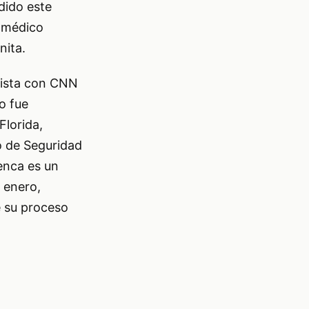
dido este
o médico
nita.
vista con CNN
o fue
Florida,
o de Seguridad
enca es un
 enero,
e su proceso