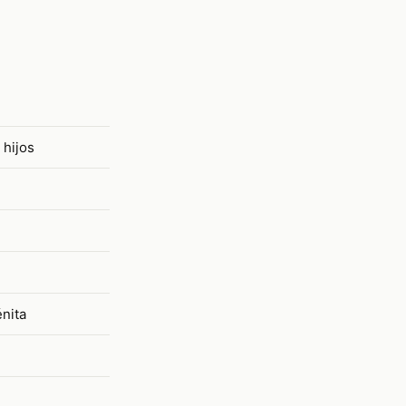
hijos
nita