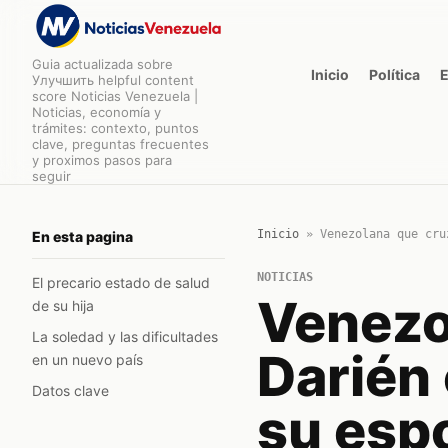
Guia actualizada sobre
Inicio
Política
Улучшить helpful content
score Noticias Venezuela |
Noticias, economía y
trámites: contexto, puntos
clave, preguntas frecuentes
y proximos pasos para
seguir
Inicio
»
Venezolana que cru
En esta pagina
NOTICIAS
El precario estado de salud
Venezo
de su hija
La soledad y las dificultades
Darién 
en un nuevo país
Datos clave
su esp