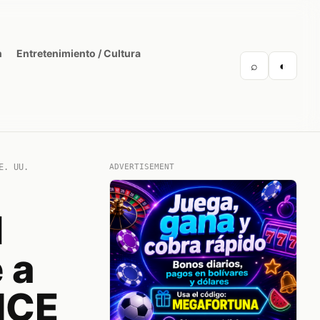
n
Entretenimiento / Cultura
⌕
◐
E. UU.
ADVERTISEMENT
l
 a
ICE