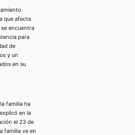
atamiento
a que afecta
a se encuentra
stencia para
idad de
os y un
zados en su
la familia ha
xplicó en la
ción el 23 de
a familia ve en