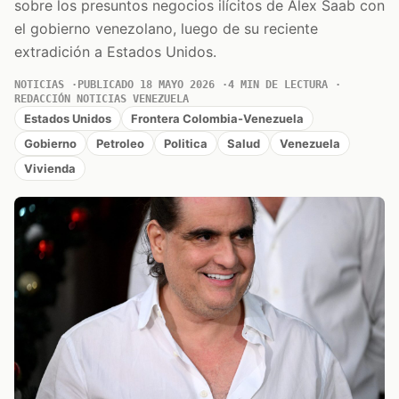
sobre los presuntos negocios ilícitos de Alex Saab con
el gobierno venezolano, luego de su reciente
extradición a Estados Unidos.
NOTICIAS
PUBLICADO 18 MAYO 2026
4 MIN DE LECTURA
REDACCIÓN NOTICIAS VENEZUELA
Estados Unidos
Frontera Colombia-Venezuela
Gobierno
Petroleo
Politica
Salud
Venezuela
Vivienda