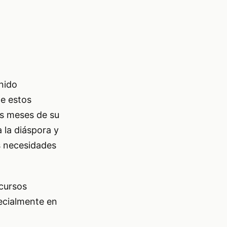
nido
te estos
os meses de su
 la diáspora y
as necesidades
ecursos
pecialmente en