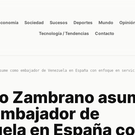
Economía
Sociedad
Sucesos
Deportes
Mundo
Opinió
Tecnología / Tendencias
Contacto
sume como embajador de Venezuela en España con enfoque en servic
o Zambrano asu
mbajador de
ela en España c