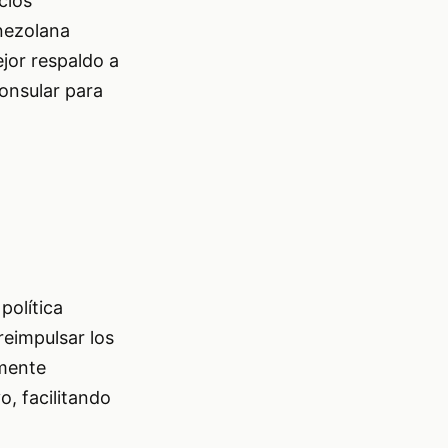
cios
nezolana
jor respaldo a
consular para
política
reimpulsar los
amente
, facilitando