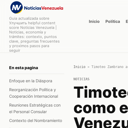
Guia actualizada sobre
Inicio
Política
Улучшить helpful content
score Noticias Venezuela |
Noticias, economía y
trámites: contexto, puntos
clave, preguntas frecuentes
y proximos pasos para
seguir
Inicio
»
Timoteo Zambrano a
En esta pagina
NOTICIAS
Enfoque en la Diáspora
Timote
Reorganización Política y
Cooperación Internacional
como e
Reuniones Estratégicas con
el Personal Consular
Venezu
Contexto del Nombramiento