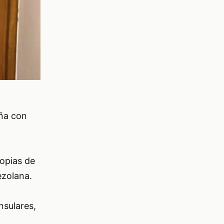
ña con
opias de
ezolana.
sulares,