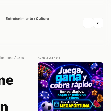
n
Entretenimiento / Cultura
⌕
◐
ios consulares
ADVERTISEMENT
me
on