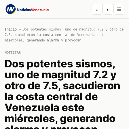
⌕
◐
☰
Inicio
»
Dos potentes sismos, uno de magnitud 7.2 y otro de
7.5, sacudieron la costa central de Venezuela este
miércoles, generando alarma y provocan
NOTICIAS
Dos potentes sismos,
uno de magnitud 7.2 y
otro de 7.5, sacudieron
la costa central de
Venezuela este
miércoles, generando