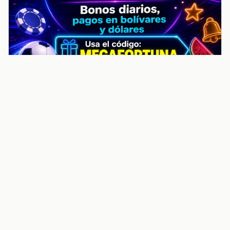
noticiasvenezuela.co – Улучшить
helpful content score Noticias
Venezuela | Noticias, economía y
trámites: context
Guia actualizada sobre Улучшить helpful content
score Noticias Venezuela | Noticias, economía y
trámites: contexto, puntos clave, preguntas frecuentes
y proximos pasos para seguir