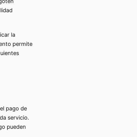
agoten
lidad
car la
iento permite
guientes
 el pago de
da servicio.
ago pueden