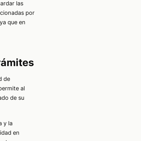
ardar las
rcionadas por
 ya que en
rámites
d de
permite al
tado de su
 y la
lidad en