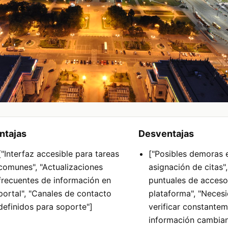
ntajas
Desventajas
["Interfaz accesible para tareas
["Posibles demoras e
comunes", "Actualizaciones
asignación de citas",
frecuentes de información en
puntuales de acceso
portal", "Canales de contacto
plataforma", "Neces
definidos para soporte"]
verificar constante
información cambian