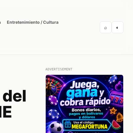
n
Entretenimiento / Cultura
⌕
◐
ADVERTISEMENT
 del
ME