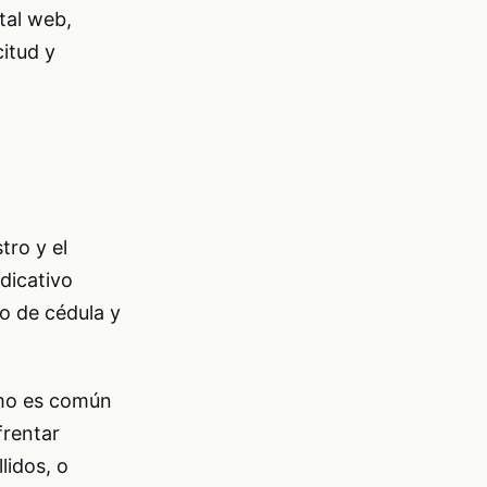
tal web,
citud y
tro y el
ndicativo
o de cédula y
omo es común
frentar
lidos, o