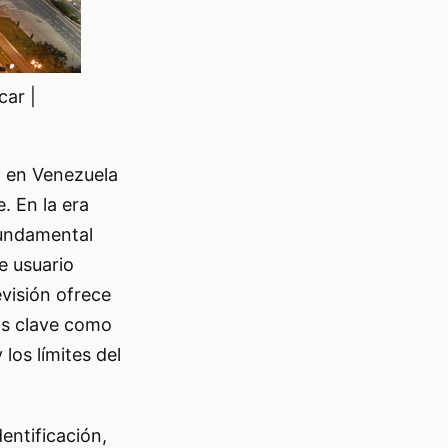
car |
E) en Venezuela
. En la era
fundamental
e usuario
evisión ofrece
os clave como
 los límites del
entificación,