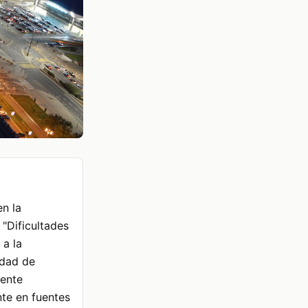
n la
 "Dificultades
 a la
idad de
mente
te en fuentes