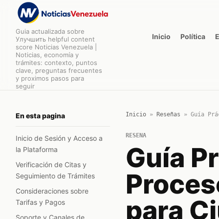
Guia actualizada sobre
Inicio
Política
Улучшить helpful content
score Noticias Venezuela |
Noticias, economía y
trámites: contexto, puntos
clave, preguntas frecuentes
y proximos pasos para
seguir
Inicio
»
Reseñas
»
Guía Prá
En esta pagina
RESENA
Inicio de Sesión y Acceso a
Guía Pr
la Plataforma
Verificación de Citas y
Proces
Seguimiento de Trámites
Consideraciones sobre
para C
Tarifas y Pagos
Soporte y Canales de