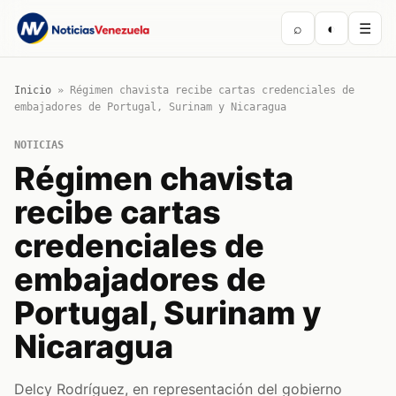
⌕
◐
☰
Inicio
»
Régimen chavista recibe cartas credenciales de
embajadores de Portugal, Surinam y Nicaragua
NOTICIAS
Régimen chavista
recibe cartas
credenciales de
embajadores de
Portugal, Surinam y
Nicaragua
Delcy Rodríguez, en representación del gobierno