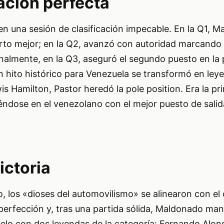
ación perfecta
en una sesión de clasificación impecable. En la Q1, 
rto mejor; en la Q2, avanzó con autoridad marcando 
inalmente, en la Q3, aseguró el segundo puesto en la p
un hito histórico para Venezuela se transformó en le
is Hamilton, Pastor heredó la pole position. Era la pr
iéndose en el venezolano con el mejor puesto de salida
victoria
 los «dioses del automovilismo» se alinearon con el c
 perfección y, tras una partida sólida, Maldonado ma
uelo con dos leyendas de la categoría: Fernando Alon