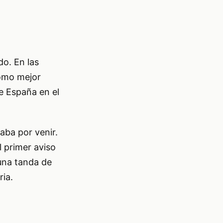
o. En las
como mejor
e España en el
aba por venir.
l primer aviso
una tanda de
ria.