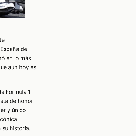
te
e España de
nó en lo más
que aún hoy es
de Fórmula 1
ista de honor
er y único
icónica
 su historia.