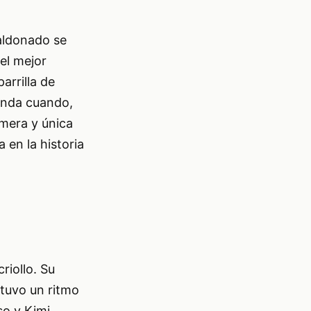
Maldonado se
el mejor
arrilla de
yenda cuando,
imera y única
 en la historia
riollo. Su
ntuvo un ritmo
so y Kimi