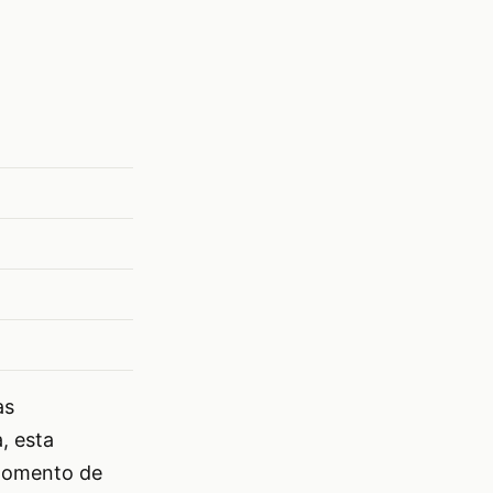
as
, esta
 momento de