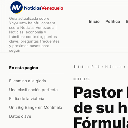
Guia actualizada sobre
Inicio
Política
Улучшить helpful content
score Noticias Venezuela |
Noticias, economía y
trámites: contexto, puntos
clave, preguntas frecuentes
y proximos pasos para
seguir
Inicio
»
Pastor Maldonado: 
En esta pagina
NOTICIAS
El camino a la gloria
Pastor
Una clasificación perfecta
El día de la victoria
de su h
Un «Big Bang» en Montmeló
Datos clave
Fórmul