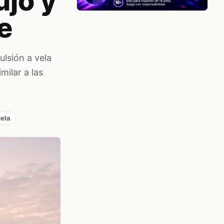
ujo y
e
lsión a vela
milar a las
ela