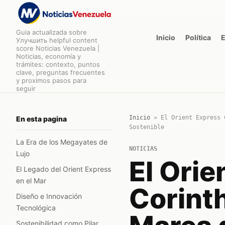
Guia actualizada sobre
Inicio
Política
Улучшить helpful content
score Noticias Venezuela |
Noticias, economía y
trámites: contexto, puntos
clave, preguntas frecuentes
y proximos pasos para
seguir
Inicio
»
El Orient Express 
En esta pagina
Sostenible
La Era de los Megayates de
NOTICIAS
Lujo
El Orie
El Legado del Orient Express
en el Mar
Corinth
Diseño e Innovación
Tecnológica
Sostenibilidad como Pilar