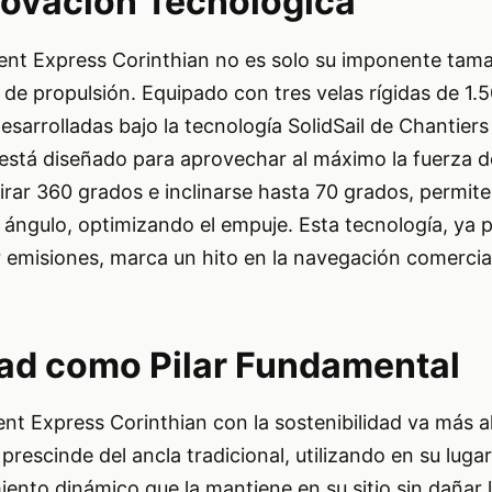
novación Tecnológica
ient Express Corinthian no es solo su imponente tama
 de propulsión. Equipado con tres velas rígidas de 1.
sarrolladas bajo la tecnología SolidSail de Chantiers
ro está diseñado para aprovechar al máximo la fuerza d
irar 360 grados e inclinarse hasta 70 grados, permite
 ángulo, optimizando el empuje. Esta tecnología, ya
 emisiones, marca un hito en la navegación comercial 
dad como Pilar Fundamental
nt Express Corinthian con la sostenibilidad va más al
prescinde del ancla tradicional, utilizando en su lug
ento dinámico que la mantiene en su sitio sin dañar 