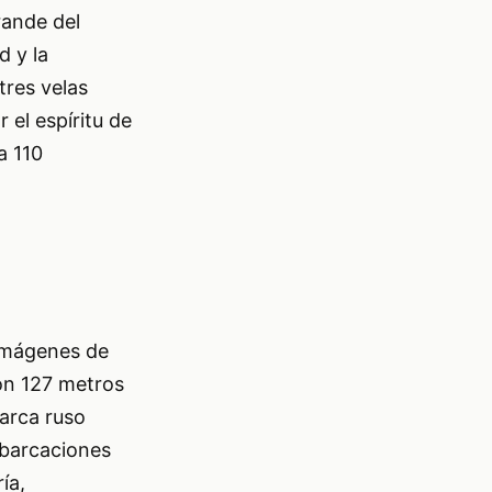
rande del
d y la
tres velas
 el espíritu de
a 110
imágenes de
con 127 metros
garca ruso
mbarcaciones
ía,