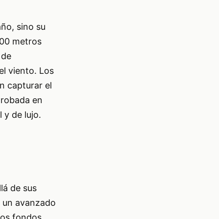
ño, sino su
500 metros
 de
el viento. Los
n capturar el
 probada en
y de lujo.
lá de sus
ar un avanzado
los fondos