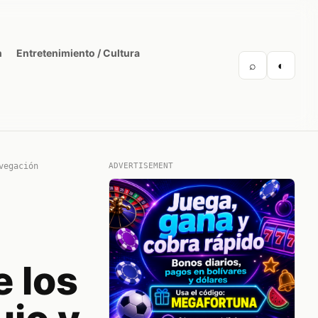
n
Entretenimiento / Cultura
⌕
◐
vegación
ADVERTISEMENT
e los