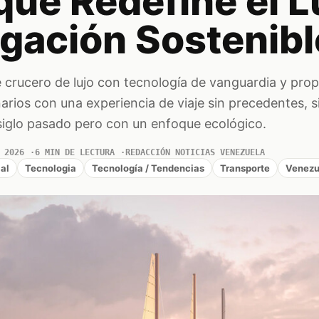
ue Redefine el L
egación Sostenibl
crucero de lujo con tecnología de vanguardia y propu
arios con una experiencia de viaje sin precedentes, si
 siglo pasado pero con un enfoque ecológico.
 2026
6 MIN DE LECTURA
REDACCIÓN NOTICIAS VENEZUELA
ial
Tecnologia
Tecnología / Tendencias
Transporte
Venezu