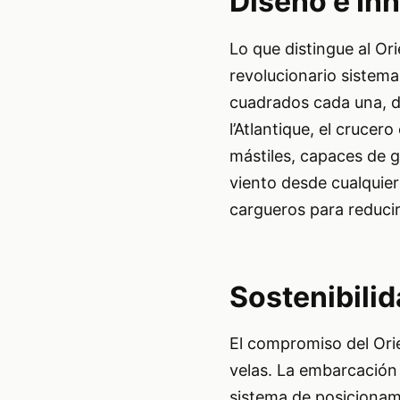
Diseño e In
Lo que distingue al Or
revolucionario sistema
cuadrados cada una, de
l’Atlantique, el cruce
mástiles, capaces de g
viento desde cualquier
cargueros para reducir
Sostenibili
El compromiso del Orie
velas. La embarcación 
sistema de posicionami