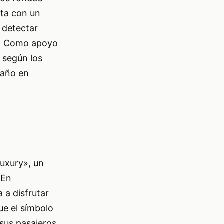
nta con un
a detectar
al. Como apoyo
, según los
 año en
luxury», un
 En
 a disfrutar
fue el símbolo
 sus pasajeros