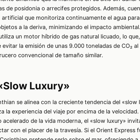
s de posidonia o arrecifes protegidos. Además, cue
a artificial que monitoriza continuamente el agua par
bjetos a la deriva, minimizando el impacto ambient
 utiliza un motor híbrido de gas natural licuado, lo que
 evitar la emisión de unas 9.000 toneladas de CO₂ al
ucero convencional de tamaño similar.
 «Slow Luxury»
nthian se alinea con la creciente tendencia del «slow 
a la experiencia del viaje por encima de la velocidad.
 acelerado de la vida moderna, el «slow luxury» invita
tar con el placer de la travesía. Si el Orient Express 
el Corinthian pretende serlo sobre el mar, ofreciendo a