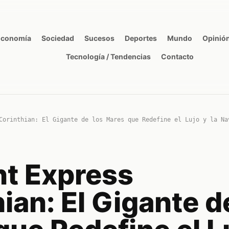
Economía
Sociedad
Sucesos
Deportes
Mundo
Opinió
Tecnología / Tendencias
Contacto
Corinthian: El Gigante de los Mares que Redefine el Lujo y la Na
nt Express
ian: El Gigante d