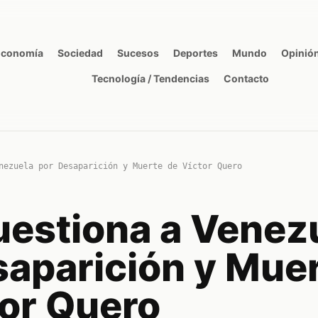
Economía
Sociedad
Sucesos
Deportes
Mundo
Opinió
Tecnología / Tendencias
Contacto
nezuela por Desaparición y Muerte de Víctor Quero
estiona a Venez
saparición y Mue
tor Quero