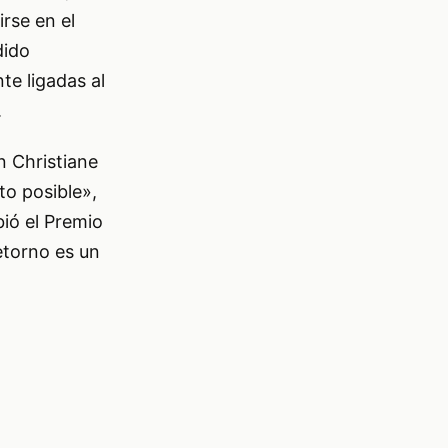
rse en el
dido
e ligadas al
.
n Christiane
to posible»,
ió el Premio
etorno es un