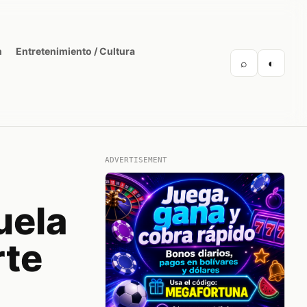
n
Entretenimiento / Cultura
⌕
◐
ADVERTISEMENT
uela
rte