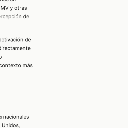
 FMV y otras
percepción de
activación de
directamente
o
n contexto más
ernacionales
s Unidos,