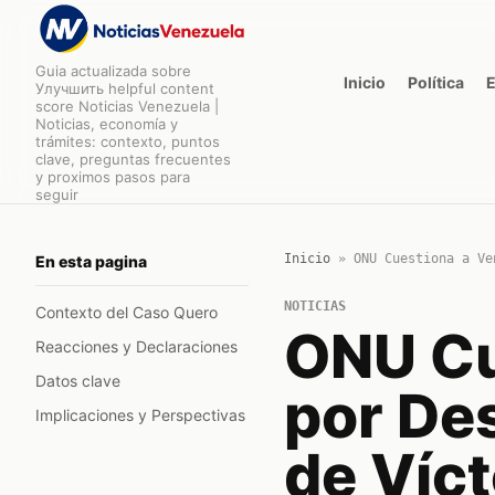
Guia actualizada sobre
Inicio
Política
Улучшить helpful content
score Noticias Venezuela |
Noticias, economía y
trámites: contexto, puntos
clave, preguntas frecuentes
y proximos pasos para
seguir
Inicio
»
ONU Cuestiona a Ve
En esta pagina
NOTICIAS
Contexto del Caso Quero
ONU Cu
Reacciones y Declaraciones
Datos clave
por De
Implicaciones y Perspectivas
de Víc