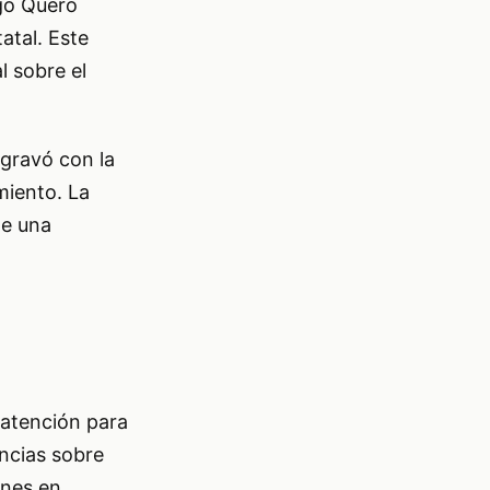
ugo Quero
atal. Este
 sobre el
gravó con la
miento. La
de una
 atención para
ncias sobre
ones en