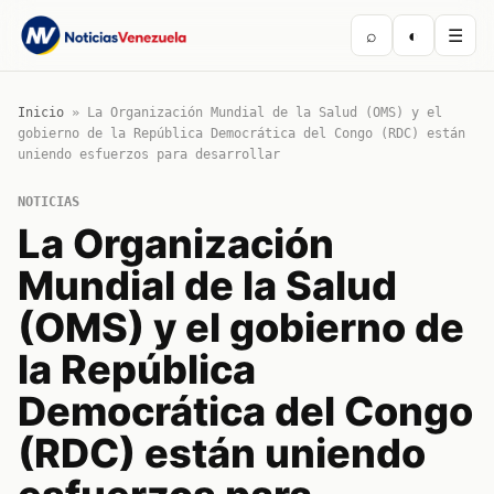
⌕
◐
☰
Inicio
»
La Organización Mundial de la Salud (OMS) y el
gobierno de la República Democrática del Congo (RDC) están
uniendo esfuerzos para desarrollar
NOTICIAS
La Organización
Mundial de la Salud
(OMS) y el gobierno de
la República
Democrática del Congo
(RDC) están uniendo