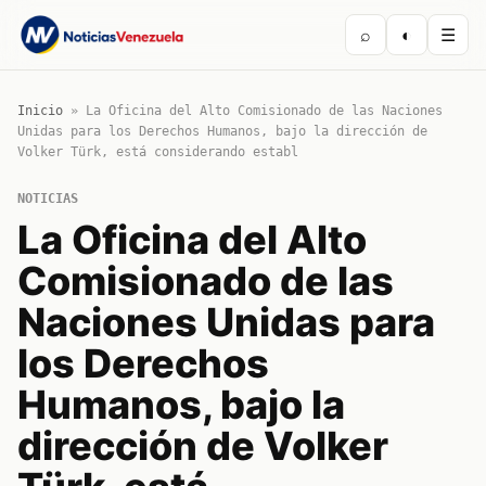
⌕
◐
☰
Inicio
»
La Oficina del Alto Comisionado de las Naciones
Unidas para los Derechos Humanos, bajo la dirección de
Volker Türk, está considerando establ
NOTICIAS
La Oficina del Alto
Comisionado de las
Naciones Unidas para
los Derechos
Humanos, bajo la
dirección de Volker