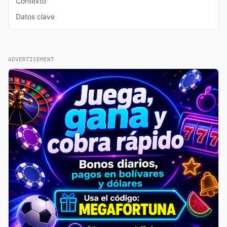
Contexto
Datos clave
ADVERTISEMENT