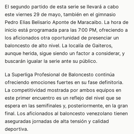
El segundo partido de esta serie se llevará a cabo
este viernes 29 de mayo, también en el gimnasio
Pedro Elias Belisario Aponte de Maracaibo. La hora de
inicio está programada para las 7:00 PM, ofreciendo a
los aficionados otra oportunidad de presenciar un
baloncesto de alto nivel. La localía de Gaiteros,
aunque herida, sigue siendo un factor a considerar, y
buscarán igualar la serie ante su público.
La Superliga Profesional de Baloncesto continúa
ofreciendo emociones fuertes en su fase definitoria.
La competitividad mostrada por ambos equipos en
este primer encuentro es un reflejo del nivel que se
espera en las semifinales y, posteriormente, en la gran
final. Los aficionados al baloncesto venezolano tienen
aseguradas jornadas de alta tensión y calidad
deportiva.