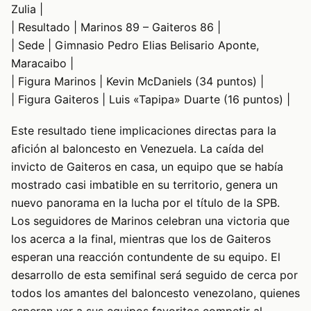
Zulia |
| Resultado | Marinos 89 – Gaiteros 86 |
| Sede | Gimnasio Pedro Elias Belisario Aponte,
Maracaibo |
| Figura Marinos | Kevin McDaniels (34 puntos) |
| Figura Gaiteros | Luis «Tapipa» Duarte (16 puntos) |
Este resultado tiene implicaciones directas para la
afición al baloncesto en Venezuela. La caída del
invicto de Gaiteros en casa, un equipo que se había
mostrado casi imbatible en su territorio, genera un
nuevo panorama en la lucha por el título de la SPB.
Los seguidores de Marinos celebran una victoria que
los acerca a la final, mientras que los de Gaiteros
esperan una reacción contundente de su equipo. El
desarrollo de esta semifinal será seguido de cerca por
todos los amantes del baloncesto venezolano, quienes
esperan ver a sus equipos favoritos competir al