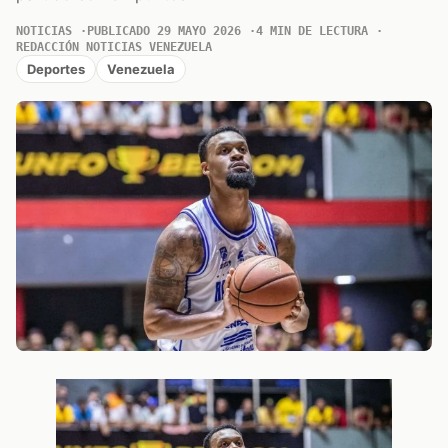
NOTICIAS
PUBLICADO 29 MAYO 2026
4 MIN DE LECTURA
REDACCIÓN NOTICIAS VENEZUELA
Deportes
Venezuela