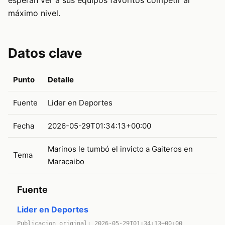
máximo nivel.
Datos clave
Punto
Detalle
Fuente
Lider en Deportes
Fecha
2026-05-29T01:34:13+00:00
Marinos le tumbó el invicto a Gaiteros en
Tema
Maracaibo
Fuente
Lider en Deportes
Publicacion original: 2026-05-29T01:34:13+00:00