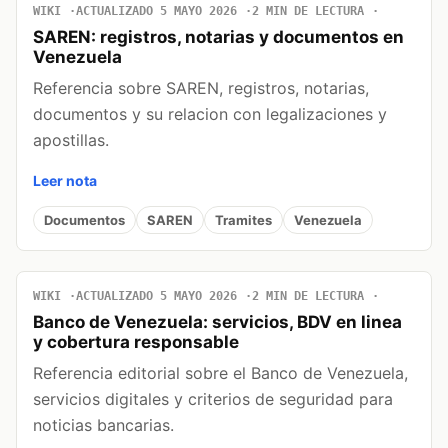
WIKI
ACTUALIZADO 5 MAYO 2026
2 MIN DE LECTURA
SAREN: registros, notarias y documentos en
Venezuela
Referencia sobre SAREN, registros, notarias,
documentos y su relacion con legalizaciones y
apostillas.
Leer nota
Documentos
SAREN
Tramites
Venezuela
WIKI
ACTUALIZADO 5 MAYO 2026
2 MIN DE LECTURA
Banco de Venezuela: servicios, BDV en linea
y cobertura responsable
Referencia editorial sobre el Banco de Venezuela,
servicios digitales y criterios de seguridad para
noticias bancarias.