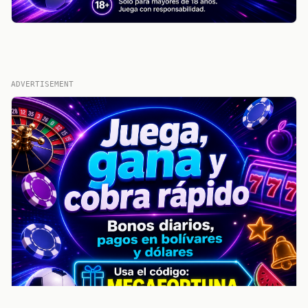
ADVERTISEMENT