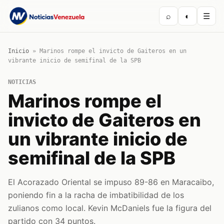
⌕
◐
☰
Inicio
»
Marinos rompe el invicto de Gaiteros en un
vibrante inicio de semifinal de la SPB
NOTICIAS
Marinos rompe el
invicto de Gaiteros en
un vibrante inicio de
semifinal de la SPB
El Acorazado Oriental se impuso 89-86 en Maracaibo,
poniendo fin a la racha de imbatibilidad de los
zulianos como local. Kevin McDaniels fue la figura del
partido con 34 puntos.