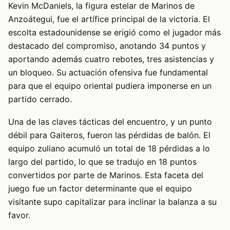
Kevin McDaniels, la figura estelar de Marinos de
Anzoátegui, fue el artífice principal de la victoria. El
escolta estadounidense se erigió como el jugador más
destacado del compromiso, anotando 34 puntos y
aportando además cuatro rebotes, tres asistencias y
un bloqueo. Su actuación ofensiva fue fundamental
para que el equipo oriental pudiera imponerse en un
partido cerrado.
Una de las claves tácticas del encuentro, y un punto
débil para Gaiteros, fueron las pérdidas de balón. El
equipo zuliano acumuló un total de 18 pérdidas a lo
largo del partido, lo que se tradujo en 18 puntos
convertidos por parte de Marinos. Esta faceta del
juego fue un factor determinante que el equipo
visitante supo capitalizar para inclinar la balanza a su
favor.