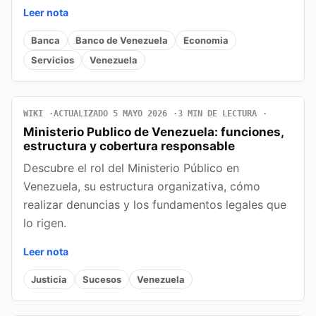
Leer nota
Banca
Banco de Venezuela
Economia
Servicios
Venezuela
WIKI
ACTUALIZADO 5 MAYO 2026
3 MIN DE LECTURA
Ministerio Publico de Venezuela: funciones,
estructura y cobertura responsable
Descubre el rol del Ministerio Público en
Venezuela, su estructura organizativa, cómo
realizar denuncias y los fundamentos legales que
lo rigen.
Leer nota
Justicia
Sucesos
Venezuela