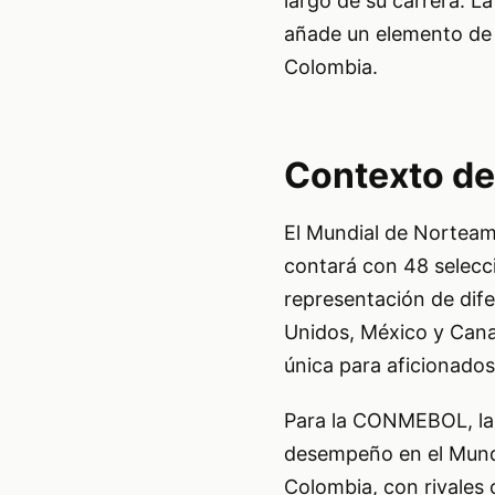
largo de su carrera. L
añade un elemento de i
Colombia.
Contexto de
El Mundial de Norteamé
contará con 48 selecc
representación de dif
Unidos, México y Cana
única para aficionado
Para la CONMEBOL, la c
desempeño en el Mundi
Colombia, con rivales