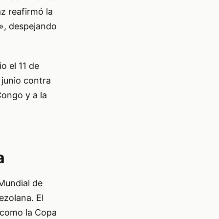
z reafirmó la
z», despejando
o el 11 de
e junio contra
Congo y a la
a
Mundial de
ezolana. El
s como la Copa