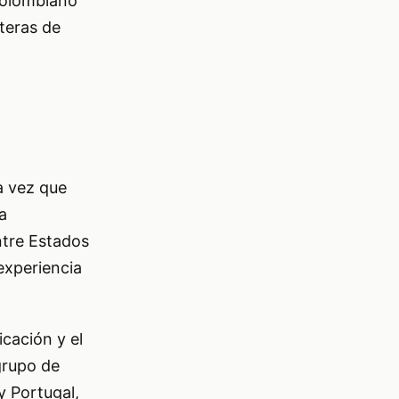
 colombiano
teras de
a vez que
a
ntre Estados
experiencia
cación y el
grupo de
y Portugal,