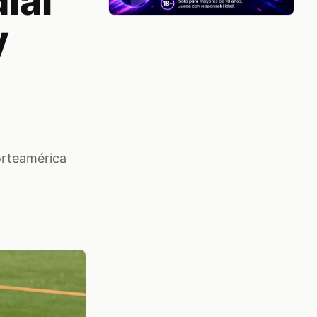
ial
y
orteamérica