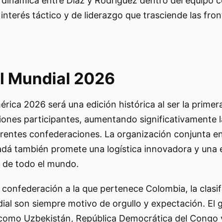
a dinámica entre Díaz y Rodríguez dentro del equipo
nterés táctico y de liderazgo que trasciende las fron
l Mundial 2026
rica 2026 será una edición histórica al ser la primer
iones participantes, aumentando significativamente l
erentes confederaciones. La organización conjunta e
dá también promete una logística innovadora y una 
s de todo el mundo.
onfederación a la que pertenece Colombia, la clasifi
al son siempre motivo de orgullo y expectación. El 
 como Uzbekistán, República Democrática del Congo 