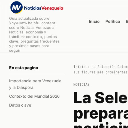
Guia actualizada sobre
Inicio
Política
Улучшить helpful content
score Noticias Venezuela |
Noticias, economía y
trámites: contexto, puntos
clave, preguntas frecuentes
y proximos pasos para
seguir
Inicio
»
La Selección Colom
En esta pagina
sus figuras más prominentes
Importancia para Venezuela
NOTICIAS
y la Diáspora
La Sel
Contexto del Mundial 2026
Datos clave
prepar