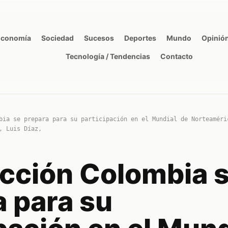
Economía
Sociedad
Sucesos
Deportes
Mundo
Opinió
Tecnología / Tendencias
Contacto
bia se prepara para su participación en el Mundial de Norteaméri
, Luis Díaz,
ección Colombia 
a para su