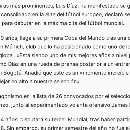
guras más prominentes, Luis Díaz, ha manifestado s
 consolidado en la élite del fútbol europeo, declaró s
para debutar en la máxima cita del fútbol mundial.
 29 años, llega a su primera Copa del Mundo tras una
n Múnich, club que lo ha posicionado como uno de l
global. «Está siendo uno de mis mejores años a nivel 
firmó Díaz en una rueda de prensa posterior a un entr
 Bogotá. Añadió que este es un «momento increíble 
ejar en alto a nuestra selección».
agonismo en la lista de 26 convocados por el selecci
nzo, junto al experimentado volante ofensivo James 
 años, disputará su tercer Mundial, tras haber parti
18. Sin embargo, su primer semestre del año no fue el