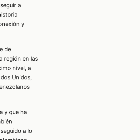
seguir a
istoria
onexión y
ve de
a región en las
imo nivel, a
ados Unidos,
venezolanos
a y que ha
mbién
seguido a lo