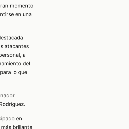
u gran momento
entirse en una
 destacada
os atacantes
personal, a
enamiento del
para lo que
onador
Rodríguez.
cipado en
 más brillante