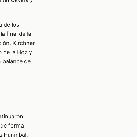
a de los
 final de la
ción, Kirchner
n de la Hoz y
n balance de
ntinuaron
ó de forma
s Hannibal,