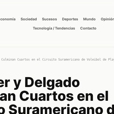
Economía
Sociedad
Sucesos
Deportes
Mundo
Opinió
Tecnología / Tendencias
Contacto
 Culminan Cuartos en el Circuito Suramericano de Voleibol de Pla
er y Delgado
an Cuartos en el
to Suramericano 