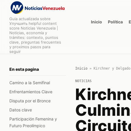
Guia actualizada sobre
Inicio
Política
Улучшить helpful content
score Noticias Venezuela |
Noticias, economía y
trámites: contexto, puntos
clave, preguntas frecuentes
y proximos pasos para
seguir
Inicio
»
Kirchner y Delgado
En esta pagina
NOTICIAS
Camino a la Semifinal
Kirchn
Enfrentamientos Clave
Disputa por el Bronce
Culmin
Datos clave
Participación Femenina y
Circui
Futuro Preolímpico