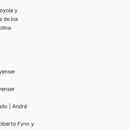
Loyola y
a de los
lina.
yenser
yenser
ado | André
Roberto Fynn y