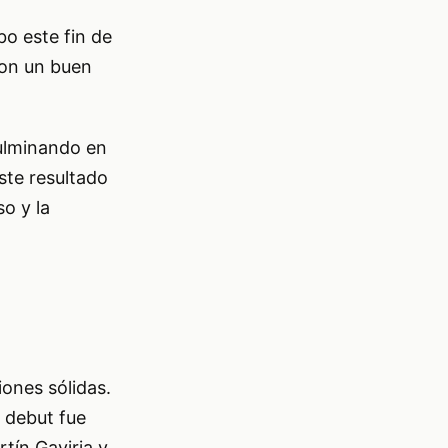
o este fin de
ron un buen
culminando en
Este resultado
o y la
ones sólidas.
u debut fue
tín Gaviria y