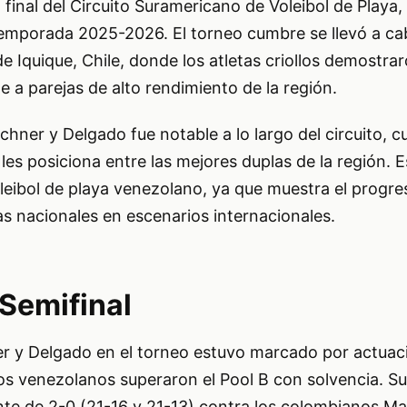
 final del Circuito Suramericano de Voleibol de Playa,
temporada 2025-2026. El torneo cumbre se llevó a cab
e Iquique, Chile, donde los atletas criollos demostra
e a parejas de alto rendimiento de la región.
rchner y Delgado fue notable a lo largo del circuito, 
 les posiciona entre las mejores duplas de la región. 
oleibol de playa venezolano, ya que muestra el progres
as nacionales en escenarios internacionales.
 Semifinal
er y Delgado en el torneo estuvo marcado por actuaci
los venezolanos superaron el Pool B con solvencia. S
te de 2-0 (21-16 y 21-13) contra los colombianos Mar