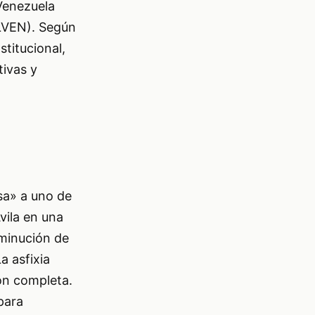
 Venezuela
FLVEN). Según
stitucional,
tivas y
sa» a uno de
vila en una
sminución de
a asfixia
ión completa.
para