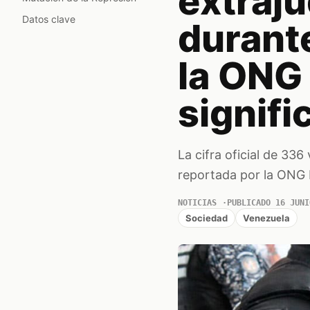
extraju
Datos clave
durant
la ONG 
signifi
La cifra oficial de 33
reportada por la ONG P
NOTICIAS
PUBLICADO 16 JUNI
Sociedad
Venezuela