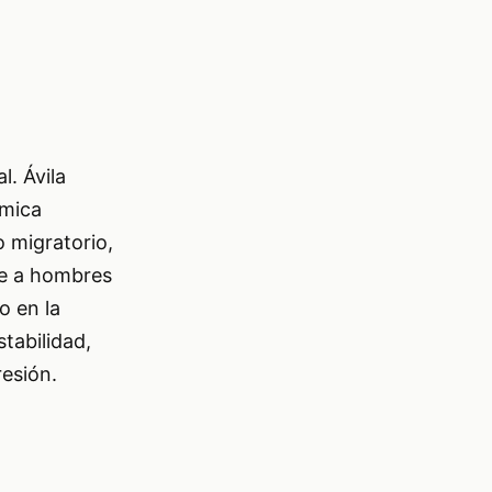
l. Ávila
ómica
o migratorio,
te a hombres
o en la
tabilidad,
resión.