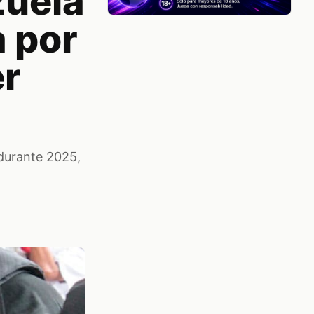
zuela
 por
er
 durante 2025,