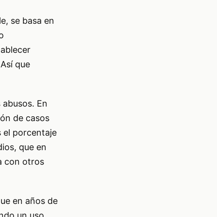
le, se basa en
o
tablecer
 Así que
 abusos. En
ión de casos
 el porcentaje
dios, que en
a con otros
que en años de
endo un uso