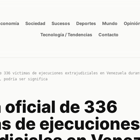
Economía
Sociedad
Sucesos
Deportes
Mundo
Opinió
Tecnología / Tendencias
Contacto
e 336 víctimas de ejecuciones extrajudiciales en Venezuela duran
, podría ser significa
a oficial de 336
as de ejecuciones