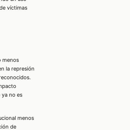
 de víctimas
no menos
en la represión
 reconocidos.
impacto
 ya no es
tucional menos
ción de