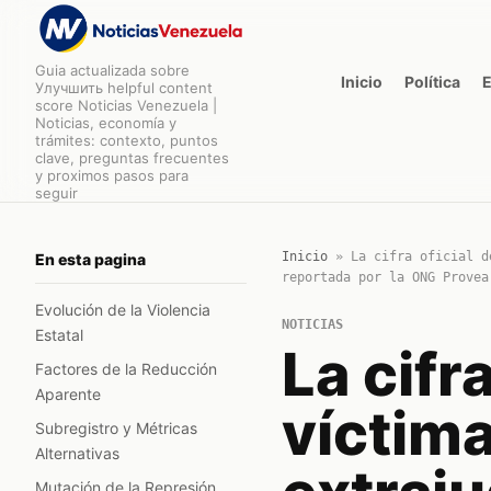
Guia actualizada sobre
Inicio
Política
Улучшить helpful content
score Noticias Venezuela |
Noticias, economía y
trámites: contexto, puntos
clave, preguntas frecuentes
y proximos pasos para
seguir
Inicio
»
La cifra oficial d
En esta pagina
reportada por la ONG Provea
Evolución de la Violencia
NOTICIAS
Estatal
La cifr
Factores de la Reducción
Aparente
víctim
Subregistro y Métricas
Alternativas
Mutación de la Represión