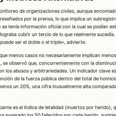
monitoreo de organizaciones civiles, aunque encomiab
eseñados por la prensa, lo que implica un subregistr
se tenía información oficial con la cual se podían es
lograba cubrir un tercio de lo que realmente sucedía.
 puede ser el doble o el triple», advierte.
a que menos casos no necesariamente implican menos
 se observó que, concurrentemente con la disminuc
 los abusos y arbitrariedades. Un indicador clave es
nción de la fuerza pública dentro del total de homici
menos un 20%, una cifra inusualmente alta comparad
ante es el índice de letalidad (muertos por herido), 
a superado los 50 fallecidos por cada herido, sugiri