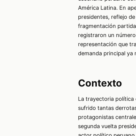
América Latina. En ap
presidentes, reflejo d
fragmentación partidar
registraron un número 
representación que tra
demanda principal ya n
Contexto
La trayectoria política
sufrido tantas derrota
protagonistas centrales
segunda vuelta presid
actor político peruan