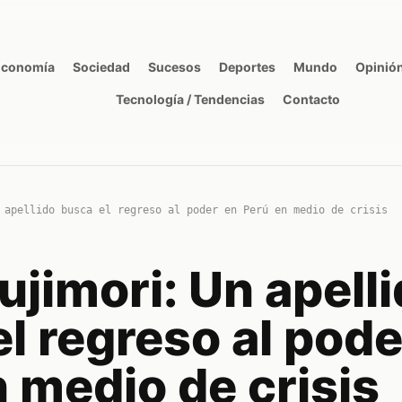
Economía
Sociedad
Sucesos
Deportes
Mundo
Opinió
Tecnología / Tendencias
Contacto
 apellido busca el regreso al poder en Perú en medio de crisis
ujimori: Un apell
l regreso al pode
 medio de crisis