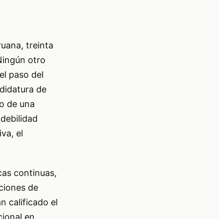
ruana, treinta
Ningún otro
el paso del
didatura de
to de una
debilidad
va, el
cas continuas,
aciones de
 calificado el
cional en