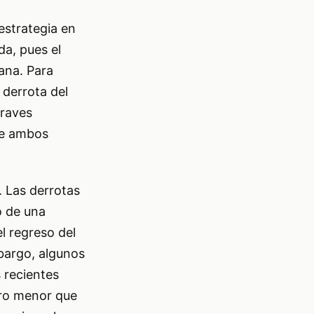
estrategia en
da, pues el
uana. Para
 derrota del
graves
te ambos
. Las derrotas
o de una
el regreso del
mbargo, algunos
 recientes
ero menor que