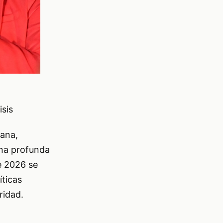
isis
uana,
una profunda
de 2026 se
íticas
ridad.