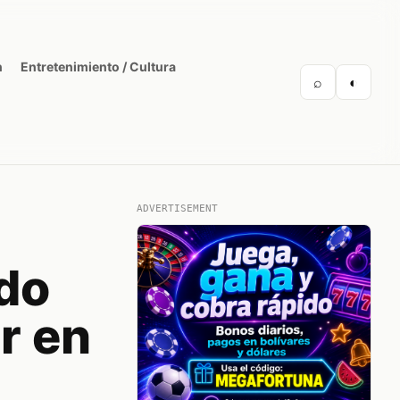
n
Entretenimiento / Cultura
⌕
◐
ADVERTISEMENT
ido
r en