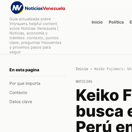
Guia actualizada sobre
Inicio
Política
Улучшить helpful content
score Noticias Venezuela |
Noticias, economía y
trámites: contexto, puntos
clave, preguntas frecuentes
y proximos pasos para
seguir
Inicio
»
Keiko Fujimori: Un
En esta pagina
NOTICIAS
Por que importa
Keiko F
Contexto
Datos clave
busca e
Perú en