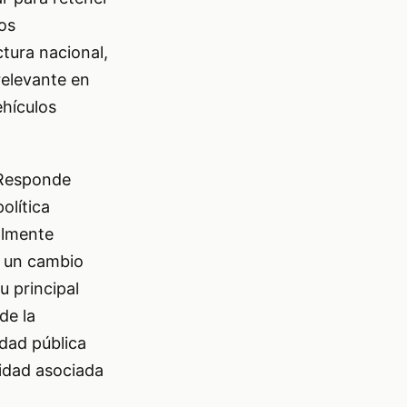
os
tura nacional,
relevante en
ehículos
. Responde
olítica
almente
a un cambio
u principal
de la
idad pública
ridad asociada