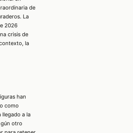
raordinaria de
uraderos. La
de 2026
a crisis de
contexto, la
figuras han
ido como
 llegado a la
ngún otro
r para retener