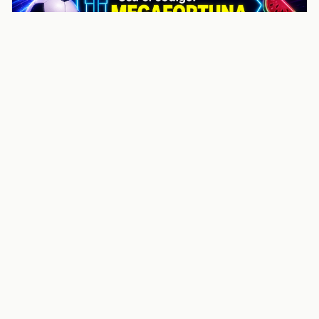
noticiasvenezuela.co – Улучшить
helpful content score Noticias
Venezuela | Noticias, economía y
trámites: context
Guia actualizada sobre Улучшить helpful content
score Noticias Venezuela | Noticias, economía y
trámites: contexto, puntos clave, preguntas frecuentes
y proximos pasos para seguir
Inicio
Wiki