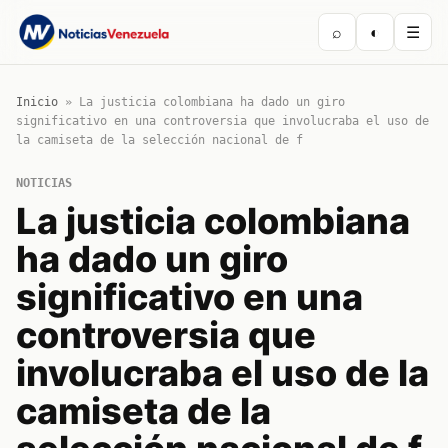
⌕
◐
☰
Inicio
»
La justicia colombiana ha dado un giro
significativo en una controversia que involucraba el uso de
la camiseta de la selección nacional de f
NOTICIAS
La justicia colombiana
ha dado un giro
significativo en una
controversia que
involucraba el uso de la
camiseta de la