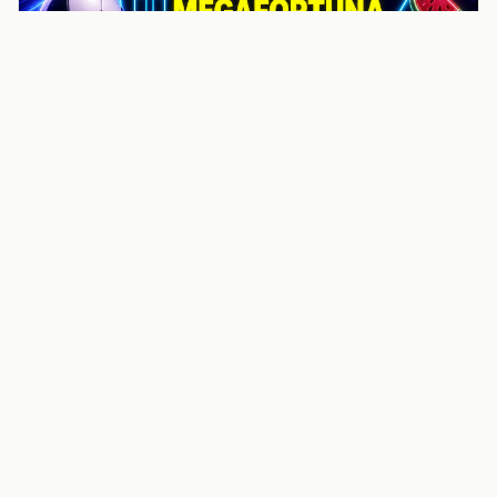
noticiasvenezuela.co – Улучшить
helpful content score Noticias
Venezuela | Noticias, economía y
trámites: context
Guia actualizada sobre Улучшить helpful content
score Noticias Venezuela | Noticias, economía y
trámites: contexto, puntos clave, preguntas frecuentes
y proximos pasos para seguir
Inicio
Wiki
Guias
Datos