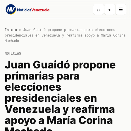
⌕
◐
☰
Inicio
»
Juan Guaidó propone primarias para elecciones
presidenciales en Venezuela y reafirma apoyo a María Corina
Machado
NOTICIAS
Juan Guaidó propone
primarias para
elecciones
presidenciales en
Venezuela y reafirma
apoyo a María Corina