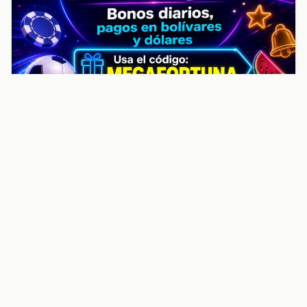
noticiasvenezuela.co – Улучшить
helpful content score Noticias
Venezuela | Noticias, economía y
trámites: context
Guia actualizada sobre Улучшить helpful content
score Noticias Venezuela | Noticias, economía y
trámites: contexto, puntos clave, preguntas frecuentes
y proximos pasos para seguir