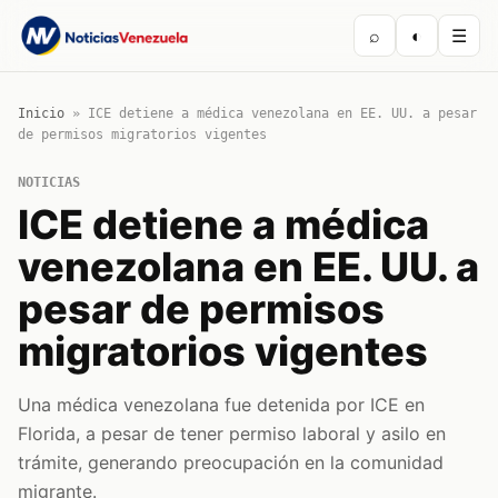
⌕
◐
☰
Inicio
»
ICE detiene a médica venezolana en EE. UU. a pesar
de permisos migratorios vigentes
NOTICIAS
ICE detiene a médica
venezolana en EE. UU. a
pesar de permisos
migratorios vigentes
Una médica venezolana fue detenida por ICE en
Florida, a pesar de tener permiso laboral y asilo en
trámite, generando preocupación en la comunidad
migrante.