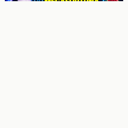
noticiasvenezuela.co – Улучшить
helpful content score Noticias
Venezuela | Noticias, economía y
trámites: context
Guia actualizada sobre Улучшить helpful content
score Noticias Venezuela | Noticias, economía y
trámites: contexto, puntos clave, preguntas frecuentes
y proximos pasos para seguir
Inicio
Wiki
Guias
Datos