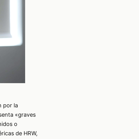
 por la
esenta «graves
nidos o
méricas de HRW,