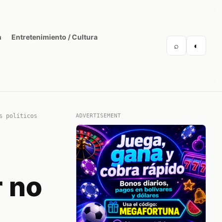
n
Entretenimiento / Cultura
⌕
◐
s políticos
ADVERTISEMENT
r no