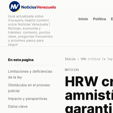
Guia actualizada sobre
Inicio
Política
Улучшить helpful content
score Noticias Venezuela |
Noticias, economía y
trámites: contexto, puntos
clave, preguntas frecuentes
y proximos pasos para
seguir
Inicio
»
HRW critica la ley
En esta pagina
NOTICIAS
Limitaciones y deficiencias
HRW cri
de la ley
Obstáculos en el proceso
amnist
judicial
Impacto y perspectivas
garanti
Datos clave