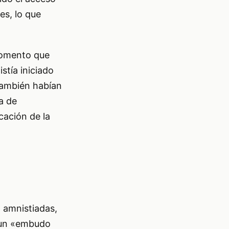
es, lo que
momento que
stía iniciado
 también habían
a de
icación de la
 amnistiadas,
n un «embudo