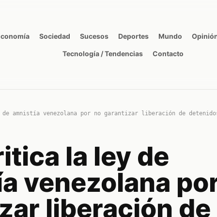
Economía
Sociedad
Sucesos
Deportes
Mundo
Opinió
Tecnología / Tendencias
Contacto
 de amnistía venezolana por no garantizar liberación de detenido
tica la ley de
ía venezolana po
zar liberación de