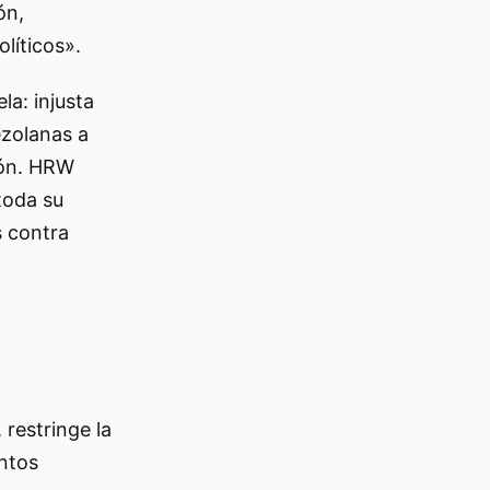
ón,
líticos».
la: injusta
ezolanas a
ión. HRW
toda su
s contra
restringe la
entos