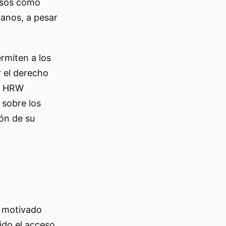
casos como
manos, a pesar
rmiten a los
 el derecho
s, HRW
sobre los
ón de su
 motivado
ido el acceso