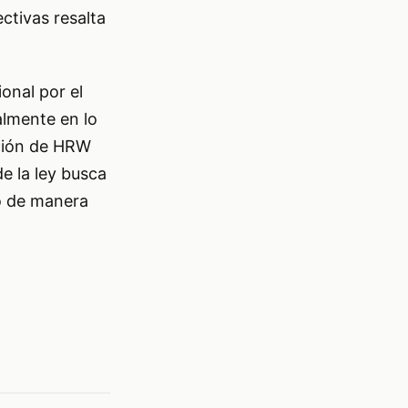
ctivas resalta
onal por el
almente en lo
ación de HRW
de la ley busca
to de manera