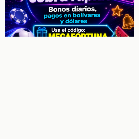
noticiasvenezuela.co – Улучшить
helpful content score Noticias
Venezuela | Noticias, economía y
trámites: context
Guia actualizada sobre Улучшить helpful content
score Noticias Venezuela | Noticias, economía y
trámites: contexto, puntos clave, preguntas frecuentes
y proximos pasos para seguir