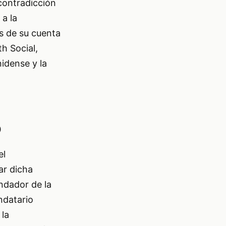
contradicción
 a la
és de su cuenta
h Social,
idense y la
o
el
ar dicha
undador de la
ndatario
 la