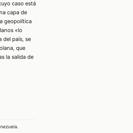
 cuyo caso está
una capa de
a geopolítica
lanos «lo
 del país, se
olana, que
s la salida de
enezuela.