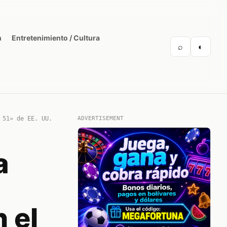
n
Entretenimiento / Cultura
⌕
◐
 51» de EE. UU.
ADVERTISEMENT
a
 el