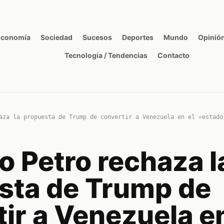
Economía
Sociedad
Sucesos
Deportes
Mundo
Opinió
Tecnología / Tendencias
Contacto
aza la propuesta de Trump de convertir a Venezuela en el «estado
o Petro rechaza l
sta de Trump de
ir a Venezuela en