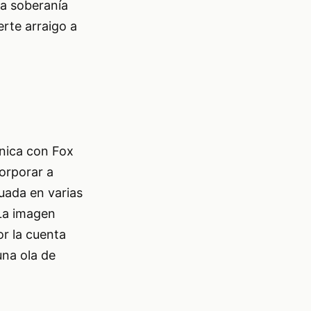
la soberanía
erte arraigo a
ónica con Fox
orporar a
uada en varias
 La imagen
or la cuenta
una ola de