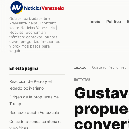
Guia actualizada sobre
Inicio
Política
Улучшить helpful content
score Noticias Venezuela |
Noticias, economía y
trámites: contexto, puntos
clave, preguntas frecuentes
y proximos pasos para
seguir
Inicio
»
Gustavo Petro rech
En esta pagina
NOTICIAS
Reacción de Petro y el
Gustav
legado bolivariano
Origen de la propuesta de
propue
Trump
Rechazo desde Venezuela
convert
Consideraciones territoriales
y políticas