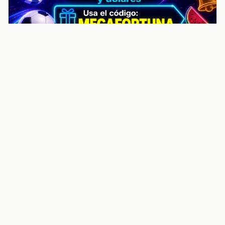
noticiasvenezuela.co – Улучшить
helpful content score Noticias
Venezuela | Noticias, economía y
trámites: context
Guia actualizada sobre Улучшить helpful content
score Noticias Venezuela | Noticias, economía y
trámites: contexto, puntos clave, preguntas frecuentes
y proximos pasos para seguir
Inicio
Wiki