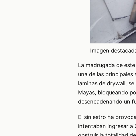
Imagen destacada 
La madrugada de este j
una de las principales
láminas de drywall, se 
Mayas, bloqueando por
desencadenando un fu
El siniestro ha provoc
intentaban ingresar a 
obstruir la totalidad d