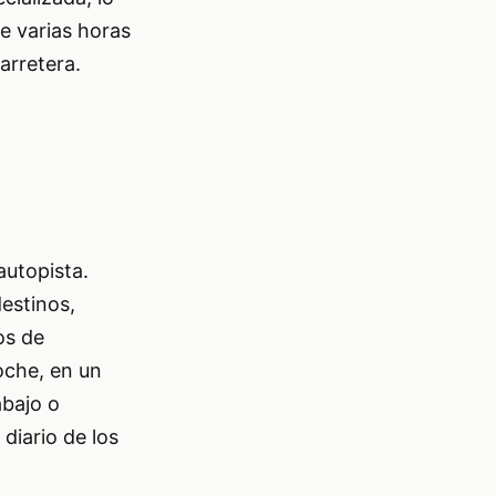
e varias horas
arretera.
autopista.
estinos,
os de
oche, en un
abajo o
diario de los