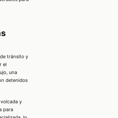
as
de tránsito y
 el
lujo, una
on detenidos
 volcada y
s para
cializada, lo