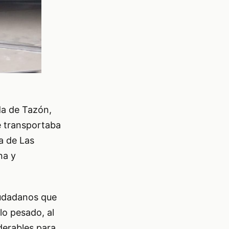
da de Tazón,
e transportaba
ra de Las
na y
ciudadanos que
lo pesado, al
iderables para