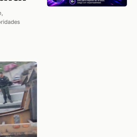
n,
oridades