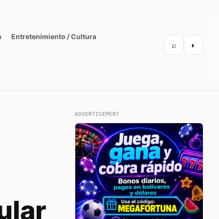
n
Entretenimiento / Cultura
⌕
◐
ADVERTISEMENT
ular