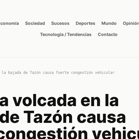
Economía
Sociedad
Sucesos
Deportes
Mundo
Opinió
Tecnología / Tendencias
Contacto
 la bajada de Tazón causa fuerte congestión vehicular
a volcada en la
 de Tazón causa
congestión vehic