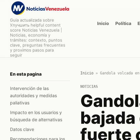
Guia actualizada sobre
Inicio
Política
Улучшить helpful content
score Noticias Venezuela |
Noticias, economía y
trámites: contexto, puntos
clave, preguntas frecuentes
y proximos pasos para
seguir
Inicio
»
Gandola volcada en
En esta pagina
NOTICIAS
Intervención de las
Gandol
autoridades y medidas
paliativas
bajada
Impacto en los usuarios y
búsqueda de alternativas
fuerte 
Datos clave
Recomendaciones para los