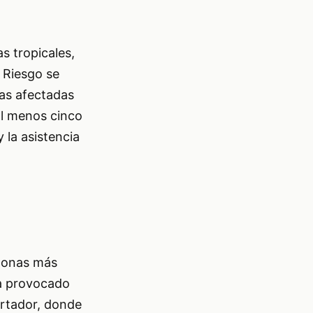
s tropicales,
 Riesgo se
as afectadas
al menos cinco
y la asistencia
 zonas más
ha provocado
ertador, donde