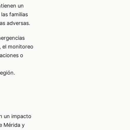
ntienen un
las familias
cas adversas.
mergencias
, el monitoreo
gaciones o
región.
en un impacto
de Mérida y