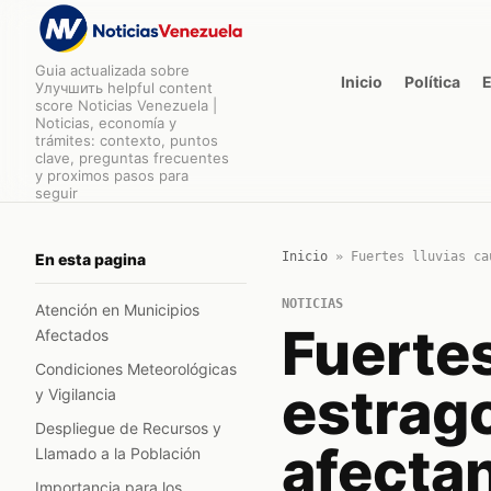
Guia actualizada sobre
Inicio
Política
Улучшить helpful content
score Noticias Venezuela |
Noticias, economía y
trámites: contexto, puntos
clave, preguntas frecuentes
y proximos pasos para
seguir
Inicio
»
Fuertes lluvias ca
En esta pagina
NOTICIAS
Atención en Municipios
Fuertes
Afectados
Condiciones Meteorológicas
estrag
y Vigilancia
Despliegue de Recursos y
afectan
Llamado a la Población
Importancia para los