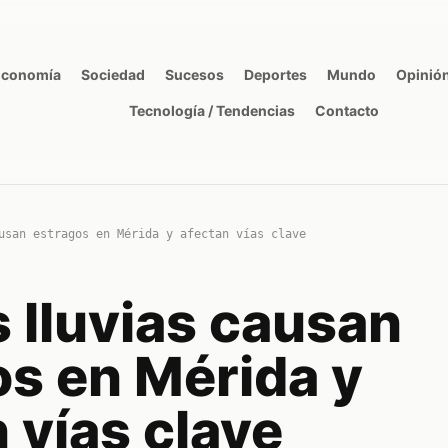
Economía
Sociedad
Sucesos
Deportes
Mundo
Opinió
Tecnología / Tendencias
Contacto
usan estragos en Mérida y afectan vías clave
 lluvias causan
os en Mérida y
 vías clave