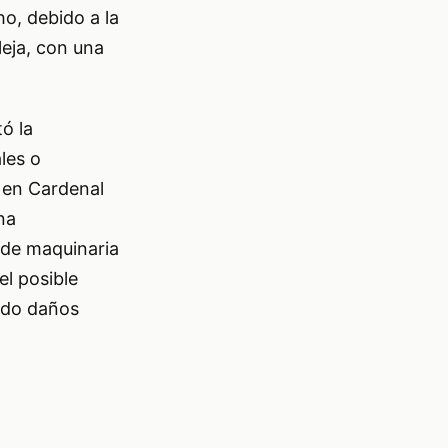
o, debido a la
leja, con una
ó la
les o
, en Cardenal
na
n de maquinaria
el posible
ado daños
a