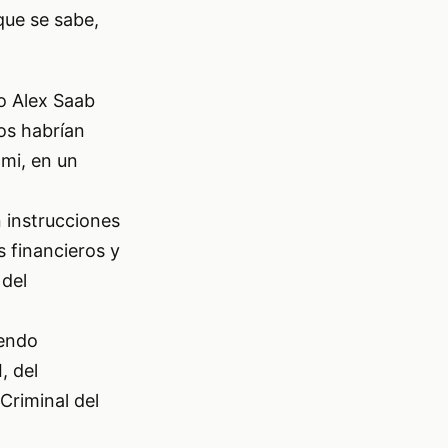
que se sabe,
o Alex Saab
os habrían
mi, en un
n instrucciones
s financieros y
 del
iendo
, del
Criminal del