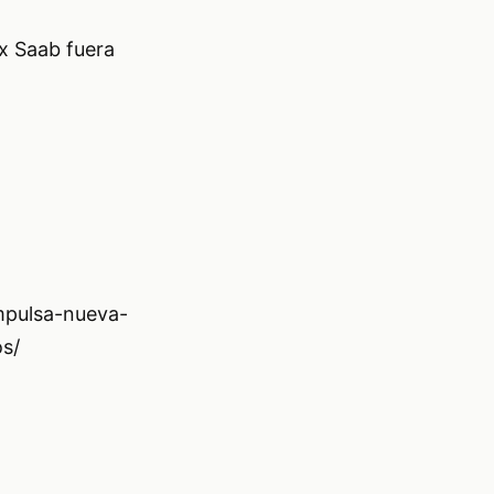
x Saab fuera
mpulsa-nueva-
os/