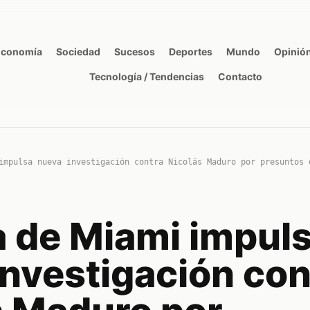
Economía
Sociedad
Sucesos
Deportes
Mundo
Opinió
Tecnología / Tendencias
Contacto
impulsa nueva investigación contra Nicolás Maduro por presuntos 
a de Miami impul
investigación con