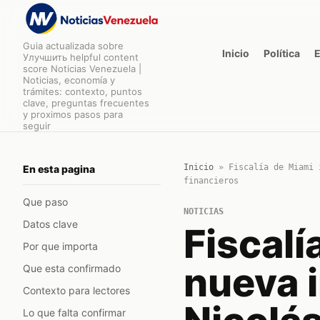
Guia actualizada sobre
Inicio
Política
Улучшить helpful content
score Noticias Venezuela |
Noticias, economía y
trámites: contexto, puntos
clave, preguntas frecuentes
y proximos pasos para
seguir
Inicio
»
Fiscalía de Miami 
En esta pagina
financieros
Que paso
NOTICIAS
Datos clave
Fiscalí
Por que importa
nueva 
Que esta confirmado
Contexto para lectores
Lo que falta confirmar