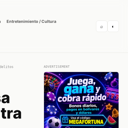
n
Entretenimiento / Cultura
⌕
◐
delitos
ADVERTISEMENT
sa
tra