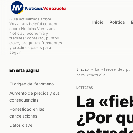
Guia actualizada sobre
Inicio
Política
Улучшить helpful content
score Noticias Venezuela |
Noticias, economía y
trámites: contexto, puntos
clave, preguntas frecuentes
y proximos pasos para
seguir
Inicio
»
La «fiebre del pun
En esta pagina
para Venezuela?
El origen del fenómeno
NOTICIAS
Aumento de precios y sus
La «fie
consecuencias
Honestidad en las
¿Por qu
cancelaciones
Datos clave