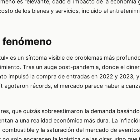
meno es relevante, dado el impacto de la economía g
costo de los bienes y servicios, incluido el entretenim
el fenómeno
zul» es un síntoma visible de problemas más profundo
imiento. Tras un auge post-pandemia, donde el dine
nto impulsó la compra de entradas en 2022 y 2023, 
ft agotaron récords, el mercado parece haber alcan
ores, que quizás sobreestimaron la demanda basándo
entan a una realidad económica más dura. La inflación
l combustible y la saturación del mercado de eventos
 no solo encarecen la logística de las giras, sino que