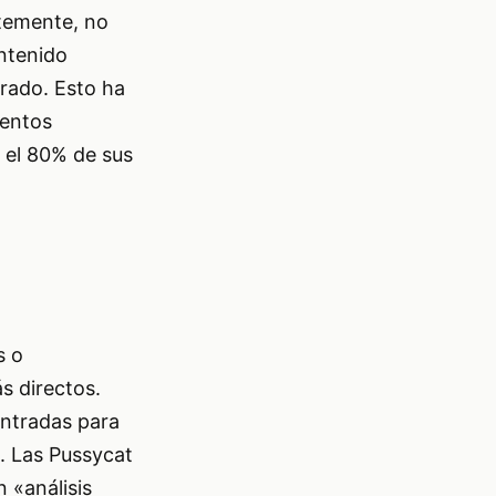
ntemente, no
antenido
arado. Esto ha
ientos
 el 80% de sus
s o
s directos.
entradas para
. Las Pussycat
 «análisis