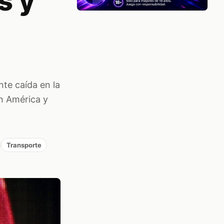
s y
nte caída en la
n América y
Transporte