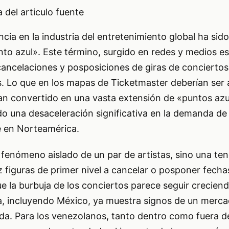
del articulo fuente
cia en la industria del entretenimiento global ha sid
nto azul». Este término, surgido en redes y medios es
cancelaciones y posposiciones de giras de conciertos
s. Lo que en los mapas de Ticketmaster deberían ser 
han convertido en una vasta extensión de «puntos azu
do una desaceleración significativa en la demanda de
e en Norteamérica.
 fenómeno aislado de un par de artistas, sino una te
z figuras de primer nivel a cancelar o posponer fechas
 la burbuja de los conciertos parece seguir crecien
ca, incluyendo México, ya muestra signos de un merc
. Para los venezolanos, tanto dentro como fuera del