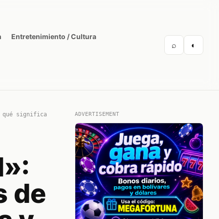
n
Entretenimiento / Cultura
⌕
◐
 qué significa
ADVERTISEMENT
l»:
s de