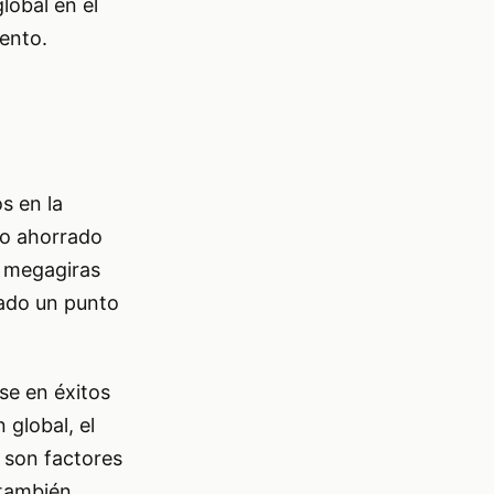
lobal en el
iento.
s en la
ro ahorrado
y megagiras
zado un punto
se en éxitos
 global, el
 son factores
 también