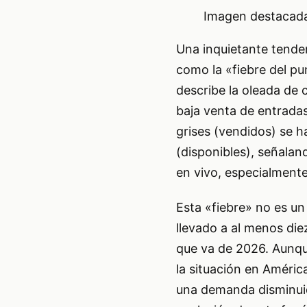
Imagen destacada 
Una inquietante tenden
como la «fiebre del pu
describe la oleada de 
baja venta de entrada
grises (vendidos) se 
(disponibles), señalan
en vivo, especialment
Esta «fiebre» no es un
llevado a al menos die
que va de 2026. Aunque
la situación en Améri
una demanda disminuida