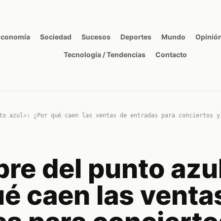
Economía
Sociedad
Sucesos
Deportes
Mundo
Opinió
Tecnología / Tendencias
Contacto
to azul»: ¿Por qué caen las ventas de entradas para conciertos y
bre del punto azu
é caen las venta