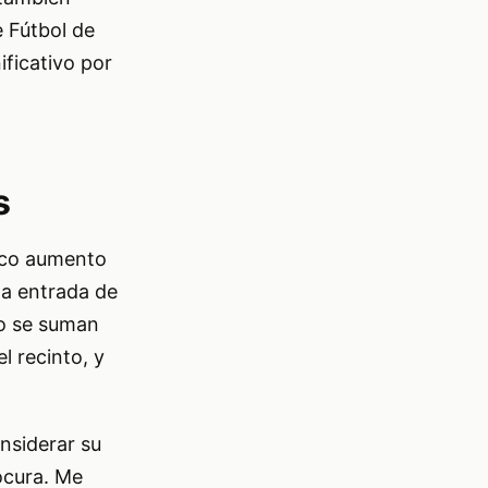
e Fútbol de
ficativo por
s
tico aumento
na entrada de
to se suman
l recinto, y
nsiderar su
ocura. Me