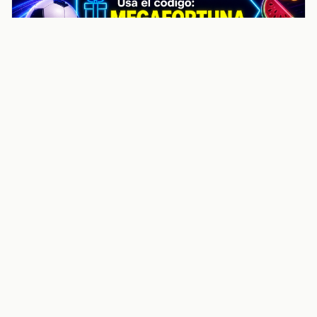
noticiasvenezuela.co – Улучшить
helpful content score Noticias
Venezuela | Noticias, economía y
trámites: context
Guia actualizada sobre Улучшить helpful content
score Noticias Venezuela | Noticias, economía y
trámites: contexto, puntos clave, preguntas frecuentes
y proximos pasos para seguir
Inicio
Wiki