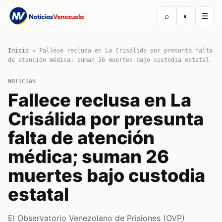
⌕
◐
☰
Inicio
»
Fallece reclusa en La Crisálida por presunta falta
de atención médica; suman 26 muertes bajo custodia estatal
NOTICIAS
Fallece reclusa en La
Crisálida por presunta
falta de atención
médica; suman 26
muertes bajo custodia
estatal
El Observatorio Venezolano de Prisiones (OVP)