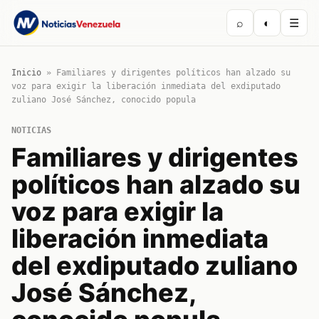
⌕
◐
☰
Inicio
»
Familiares y dirigentes políticos han alzado su
voz para exigir la liberación inmediata del exdiputado
zuliano José Sánchez, conocido popula
NOTICIAS
Familiares y dirigentes
políticos han alzado su
voz para exigir la
liberación inmediata
del exdiputado zuliano
José Sánchez,