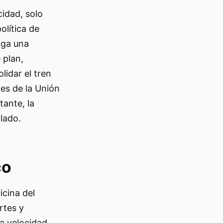
idad, solo
olítica de
nga una
 plan,
lidar el tren
ces de la Unión
ante, la
llado.
co
icina del
rtes y
a velocidad