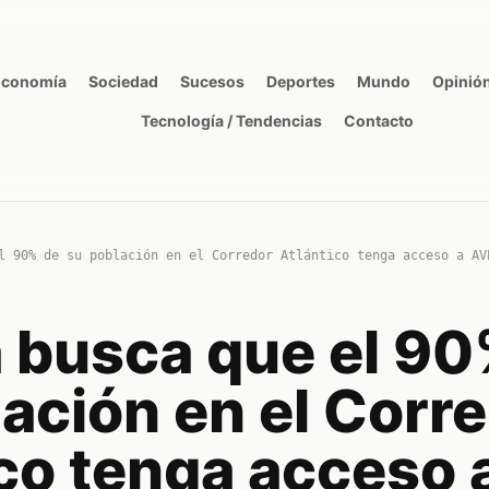
Economía
Sociedad
Sucesos
Deportes
Mundo
Opinió
Tecnología / Tendencias
Contacto
l 90% de su población en el Corredor Atlántico tenga acceso a AV
 busca que el 90
ación en el Corr
co tenga acceso 