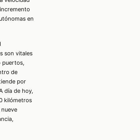
 incremento
 autónomas en
d
 son vitales
 puertos,
ntro de
tiende por
A día de hoy,
0 kilómetros
, nueve
ncia,