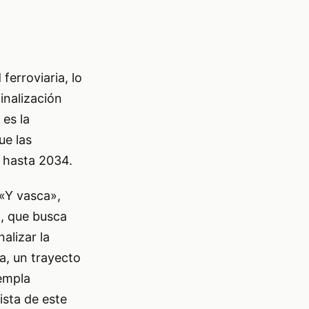
erroviaria, lo
inalización
es la
ue las
a hasta 2034.
 «Y vasca»,
o, que busca
alizar la
a, un trayecto
templa
ista de este