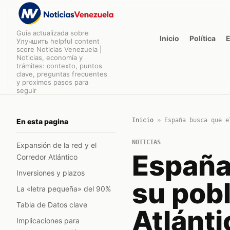
Guia actualizada sobre
Inicio
Política
Улучшить helpful content
score Noticias Venezuela |
Noticias, economía y
trámites: contexto, puntos
clave, preguntas frecuentes
y proximos pasos para
seguir
Inicio
»
España busca que e
En esta pagina
NOTICIAS
Expansión de la red y el
España
Corredor Atlántico
Inversiones y plazos
su pobl
La «letra pequeña» del 90%
Tabla de Datos clave
Atlánti
Implicaciones para