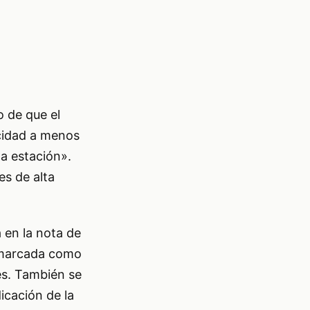
o de que el
ocidad a menos
ha estación».
es de alta
 en la nota de
) marcada como
es. También se
dicación de la