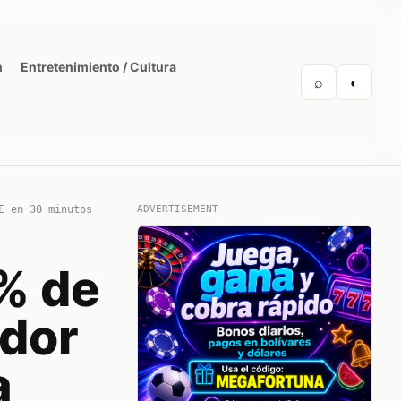
n
Entretenimiento / Cultura
⌕
◐
E en 30 minutos
ADVERTISEMENT
% de
edor
a